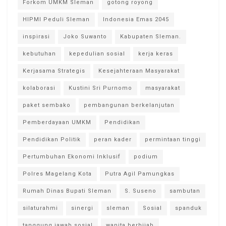
Forkom UMKM Sleman
gotong royong
HIPMI Peduli Sleman
Indonesia Emas 2045
inspirasi
Joko Suwanto
Kabupaten Sleman.
kebutuhan
kepedulian sosial
kerja keras
Kerjasama Strategis
Kesejahteraan Masyarakat
kolaborasi
Kustini Sri Purnomo
masyarakat
paket sembako
pembangunan berkelanjutan
Pemberdayaan UMKM
Pendidikan
Pendidikan Politik
peran kader
permintaan tinggi
Pertumbuhan Ekonomi Inklusif
podium
Polres Magelang Kota
Putra Agil Pamungkas
Rumah Dinas Bupati Sleman
S. Suseno
sambutan
silaturahmi
sinergi
sleman
Sosial
spanduk
tanggung jawab sosial
wanita berhijab