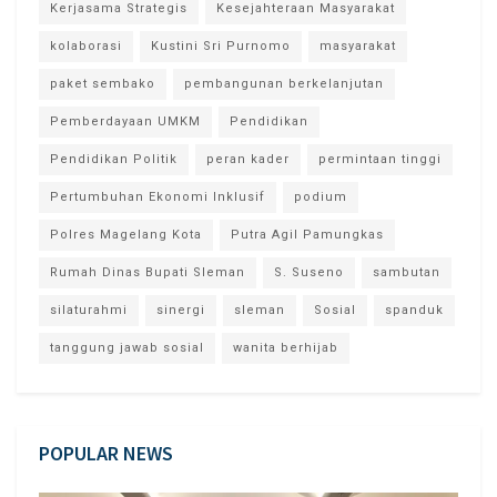
Kerjasama Strategis
Kesejahteraan Masyarakat
kolaborasi
Kustini Sri Purnomo
masyarakat
paket sembako
pembangunan berkelanjutan
Pemberdayaan UMKM
Pendidikan
Pendidikan Politik
peran kader
permintaan tinggi
Pertumbuhan Ekonomi Inklusif
podium
Polres Magelang Kota
Putra Agil Pamungkas
Rumah Dinas Bupati Sleman
S. Suseno
sambutan
silaturahmi
sinergi
sleman
Sosial
spanduk
tanggung jawab sosial
wanita berhijab
POPULAR NEWS