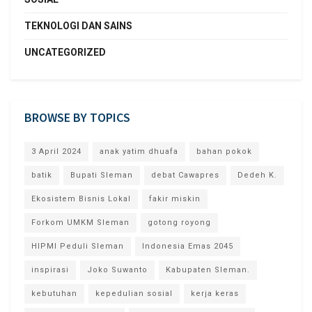
TEKNOLOGI DAN SAINS
UNCATEGORIZED
BROWSE BY TOPICS
3 April 2024
anak yatim dhuafa
bahan pokok
batik
Bupati Sleman
debat Cawapres
Dedeh K.
Ekosistem Bisnis Lokal
fakir miskin
Forkom UMKM Sleman
gotong royong
HIPMI Peduli Sleman
Indonesia Emas 2045
inspirasi
Joko Suwanto
Kabupaten Sleman.
kebutuhan
kepedulian sosial
kerja keras