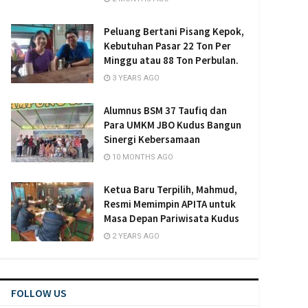
Peluang Bertani Pisang Kepok,
Kebutuhan Pasar 22 Ton Per
Minggu atau 88 Ton Perbulan.
3 YEARS AGO
Alumnus BSM 37 Taufiq dan
Para UMKM JBO Kudus Bangun
Sinergi Kebersamaan
10 MONTHS AGO
Ketua Baru Terpilih, Mahmud,
Resmi Memimpin APITA untuk
Masa Depan Pariwisata Kudus
2 YEARS AGO
FOLLOW US