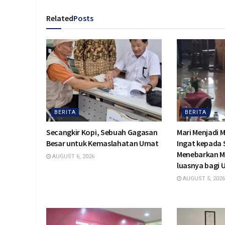
Related
Posts
BERITA
BERITA
Secangkir Kopi, Sebuah Gagasan
Mari Menjadi 
Besar untuk Kemaslahatan Umat
Ingat kepada
Menebarkan M
AUGUST 6, 2026
luasnya bagi
AUGUST 5, 2026