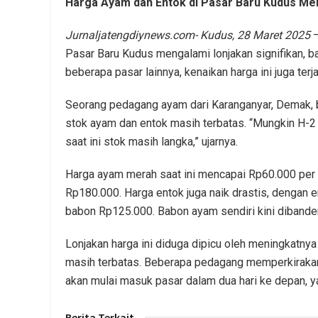
Harga Ayam dan Entok di Pasar Baru Kudus Me
Jurnaljatengdiynews.com- Kudus, 28 Maret 2025
–
Pasar Baru Kudus mengalami lonjakan signifikan, 
beberapa pasar lainnya, kenaikan harga ini juga terj
Seorang pedagang ayam dari Karanganyar, Demak,
stok ayam dan entok masih terbatas. “Mungkin H-2 a
saat ini stok masih langka,” ujarnya.
Harga ayam merah saat ini mencapai Rp60.000 per 
Rp180.000. Harga entok juga naik drastis, dengan 
babon Rp125.000. Babon ayam sendiri kini dibande
Lonjakan harga ini diduga dipicu oleh meningkatnya
masih terbatas. Beberapa pedagang memperkirakan
akan mulai masuk pasar dalam dua hari ke depan, y
Berita Terkait