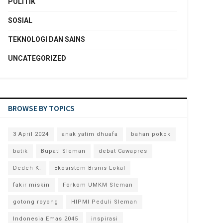
POLITIK
SOSIAL
TEKNOLOGI DAN SAINS
UNCATEGORIZED
BROWSE BY TOPICS
3 April 2024
anak yatim dhuafa
bahan pokok
batik
Bupati Sleman
debat Cawapres
Dedeh K.
Ekosistem Bisnis Lokal
fakir miskin
Forkom UMKM Sleman
gotong royong
HIPMI Peduli Sleman
Indonesia Emas 2045
inspirasi