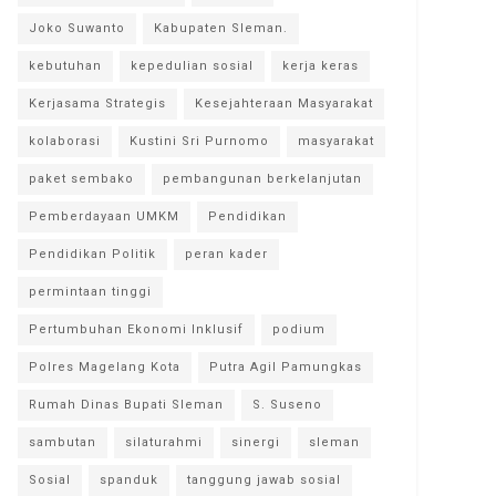
Joko Suwanto
Kabupaten Sleman.
kebutuhan
kepedulian sosial
kerja keras
Kerjasama Strategis
Kesejahteraan Masyarakat
kolaborasi
Kustini Sri Purnomo
masyarakat
paket sembako
pembangunan berkelanjutan
Pemberdayaan UMKM
Pendidikan
Pendidikan Politik
peran kader
permintaan tinggi
Pertumbuhan Ekonomi Inklusif
podium
Polres Magelang Kota
Putra Agil Pamungkas
Rumah Dinas Bupati Sleman
S. Suseno
sambutan
silaturahmi
sinergi
sleman
Sosial
spanduk
tanggung jawab sosial