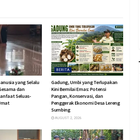
BERITA
Manusia yang Selalu
Gadung, Umbi yang Terlupakan
 Sesama dan
Kini Bernilai Emas: Potensi
anfaat Seluas-
Pangan, Konservasi, dan
 Umat
Penggerak Ekonomi Desa Lereng
Sumbing
AUGUST 2, 2026