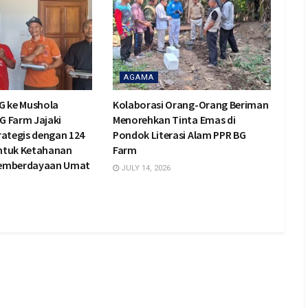
AGAMA
G ke Mushola
Kolaborasi Orang-Orang Beriman
BG Farm Jajaki
Menorehkan Tinta Emas di
rategis dengan 124
Pondok Literasi Alam PPR BG
ntuk Ketahanan
Farm
Pemberdayaan Umat
JULY 14, 2026