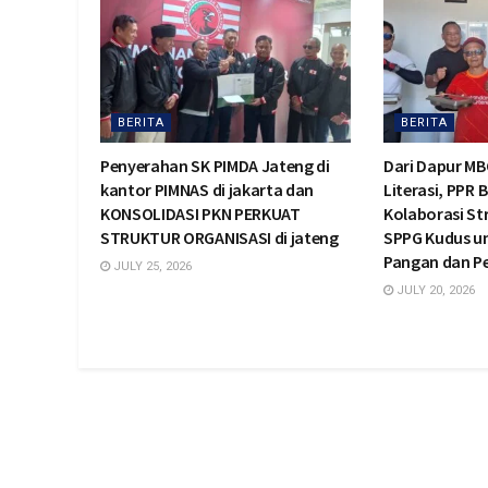
BERITA
BERITA
Penyerahan SK PIMDA Jateng di
Dari Dapur MB
kantor PIMNAS di jakarta dan
Literasi, PPR 
KONSOLIDASI PKN PERKUAT
Kolaborasi St
STRUKTUR ORGANISASI di jateng
SPPG Kudus u
Pangan dan 
JULY 25, 2026
JULY 20, 2026