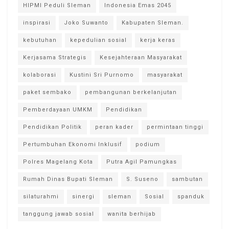
HIPMI Peduli Sleman
Indonesia Emas 2045
inspirasi
Joko Suwanto
Kabupaten Sleman.
kebutuhan
kepedulian sosial
kerja keras
Kerjasama Strategis
Kesejahteraan Masyarakat
kolaborasi
Kustini Sri Purnomo
masyarakat
paket sembako
pembangunan berkelanjutan
Pemberdayaan UMKM
Pendidikan
Pendidikan Politik
peran kader
permintaan tinggi
Pertumbuhan Ekonomi Inklusif
podium
Polres Magelang Kota
Putra Agil Pamungkas
Rumah Dinas Bupati Sleman
S. Suseno
sambutan
silaturahmi
sinergi
sleman
Sosial
spanduk
tanggung jawab sosial
wanita berhijab