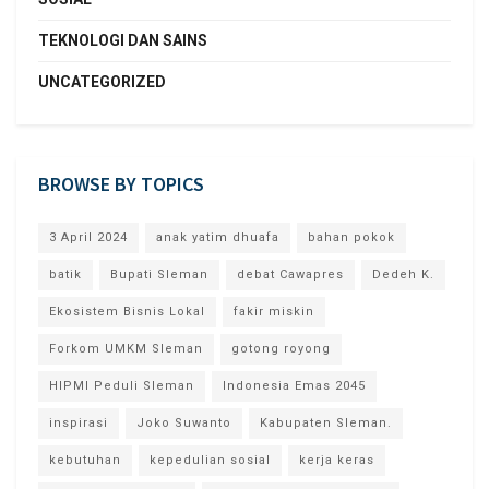
TEKNOLOGI DAN SAINS
UNCATEGORIZED
BROWSE BY TOPICS
3 April 2024
anak yatim dhuafa
bahan pokok
batik
Bupati Sleman
debat Cawapres
Dedeh K.
Ekosistem Bisnis Lokal
fakir miskin
Forkom UMKM Sleman
gotong royong
HIPMI Peduli Sleman
Indonesia Emas 2045
inspirasi
Joko Suwanto
Kabupaten Sleman.
kebutuhan
kepedulian sosial
kerja keras