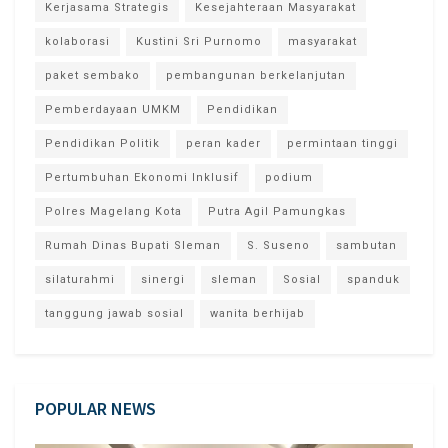
Kerjasama Strategis
Kesejahteraan Masyarakat
kolaborasi
Kustini Sri Purnomo
masyarakat
paket sembako
pembangunan berkelanjutan
Pemberdayaan UMKM
Pendidikan
Pendidikan Politik
peran kader
permintaan tinggi
Pertumbuhan Ekonomi Inklusif
podium
Polres Magelang Kota
Putra Agil Pamungkas
Rumah Dinas Bupati Sleman
S. Suseno
sambutan
silaturahmi
sinergi
sleman
Sosial
spanduk
tanggung jawab sosial
wanita berhijab
POPULAR NEWS