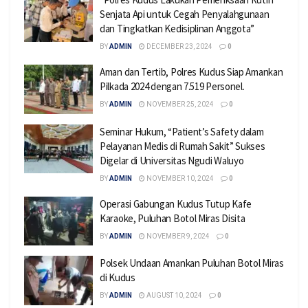
Senjata Api untuk Cegah Penyalahgunaan
dan Tingkatkan Kedisiplinan Anggota”
BY
ADMIN
DECEMBER 23, 2024
0
Aman dan Tertib, Polres Kudus Siap Amankan
Pilkada 2024 dengan 7.519 Personel.
BY
ADMIN
NOVEMBER 25, 2024
0
Seminar Hukum, “Patient’s Safety dalam
Pelayanan Medis di Rumah Sakit” Sukses
Digelar di Universitas Ngudi Waluyo
BY
ADMIN
NOVEMBER 10, 2024
0
Operasi Gabungan Kudus Tutup Kafe
Karaoke, Puluhan Botol Miras Disita
BY
ADMIN
NOVEMBER 9, 2024
0
Polsek Undaan Amankan Puluhan Botol Miras
di Kudus
BY
ADMIN
AUGUST 10, 2024
0