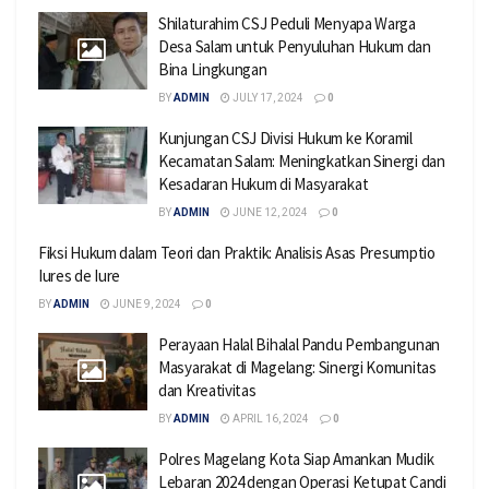
Shilaturahim CSJ Peduli Menyapa Warga
Desa Salam untuk Penyuluhan Hukum dan
Bina Lingkungan
BY
ADMIN
JULY 17, 2024
0
Kunjungan CSJ Divisi Hukum ke Koramil
Kecamatan Salam: Meningkatkan Sinergi dan
Kesadaran Hukum di Masyarakat
BY
ADMIN
JUNE 12, 2024
0
Fiksi Hukum dalam Teori dan Praktik: Analisis Asas Presumptio
Iures de Iure
BY
ADMIN
JUNE 9, 2024
0
Perayaan Halal Bihalal Pandu Pembangunan
Masyarakat di Magelang: Sinergi Komunitas
dan Kreativitas
BY
ADMIN
APRIL 16, 2024
0
Polres Magelang Kota Siap Amankan Mudik
Lebaran 2024 dengan Operasi Ketupat Candi