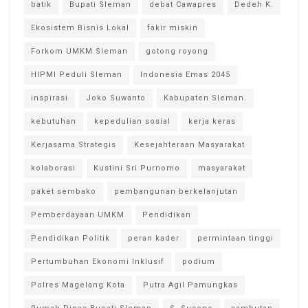
batik
Bupati Sleman
debat Cawapres
Dedeh K.
Ekosistem Bisnis Lokal
fakir miskin
Forkom UMKM Sleman
gotong royong
HIPMI Peduli Sleman
Indonesia Emas 2045
inspirasi
Joko Suwanto
Kabupaten Sleman.
kebutuhan
kepedulian sosial
kerja keras
Kerjasama Strategis
Kesejahteraan Masyarakat
kolaborasi
Kustini Sri Purnomo
masyarakat
paket sembako
pembangunan berkelanjutan
Pemberdayaan UMKM
Pendidikan
Pendidikan Politik
peran kader
permintaan tinggi
Pertumbuhan Ekonomi Inklusif
podium
Polres Magelang Kota
Putra Agil Pamungkas