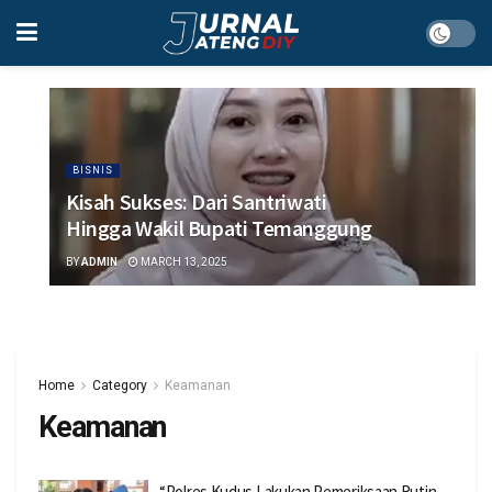
BISNIS
Kisah Sukses: Dari Santriwati
Hingga Wakil Bupati Temanggung
BY
ADMIN
MARCH 13, 2025
Home
Category
Keamanan
Keamanan
“Polres Kudus Lakukan Pemeriksaan Rutin