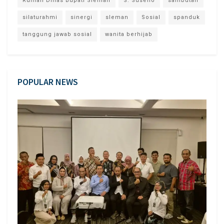
Rumah Dinas Bupati Sleman
S. Suseno
sambutan
silaturahmi
sinergi
sleman
Sosial
spanduk
tanggung jawab sosial
wanita berhijab
POPULAR NEWS