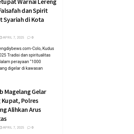
etupat Warnai Lereng
Falsafah dan Spirit
 Syariah di Kota
APRIL 7, 2025
0
engdiybews.com-Colo, Kudus
025 Tradisi dan spiritualitas
alam perayaan "1000
ang digelar di kawasan
 Magelang Gelar
 Kupat, Polres
ng Alihkan Arus
tas
APRIL 7, 2025
0