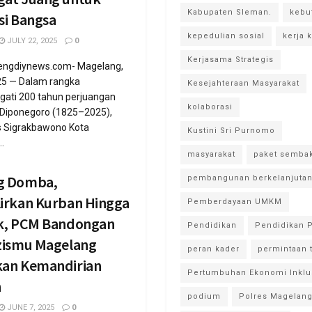
Kabupaten Sleman.
kebu
si Bangsa
kepedulian sosial
kerja 
JULY 22, 2025
0
Kerjasama Strategis
engdiynews.com- Magelang,
025 — Dalam rangka
Kesejahteraan Masyarakat
ati 200 tahun perjuangan
kolaborasi
Diponegoro (1825–2025),
 Sigrakbawono Kota
Kustini Sri Purnomo
.
masyarakat
paket semba
g Domba,
pembangunan berkelanjuta
irkan Kurban Hingga
Pemberdayaan UMKM
k, PCM Bandongan
Pendidikan
Pendidikan P
zismu Magelang
peran kader
permintaan 
an Kemandirian
Pertumbuhan Ekonomi Inklu
n
podium
Polres Magelang
JUNE 7, 2025
0