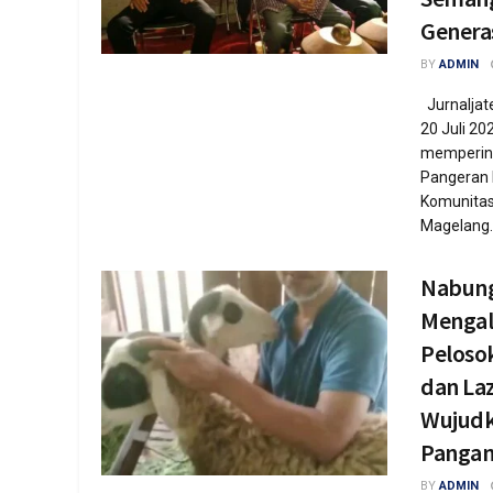
Genera
BY
ADMIN
Jurnaljat
20 Juli 2
mempering
Pangeran 
Komunitas
Magelang..
Nabun
Mengal
Peloso
dan La
Wujudk
Panga
BY
ADMIN