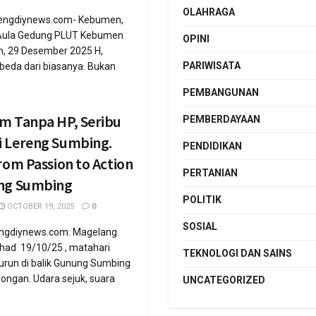
OLAHRAGA
engdiynews.com- Kebumen,
Aula Gedung PLUT Kebumen
OPINI
n, 29 Desember 2025 H,
PARIWISATA
beda dari biasanya. Bukan
PEMBANGUNAN
am Tanpa HP, Seribu
PEMBERDAYAAN
i Lereng Sumbing.
PENDIDIKAN
from Passion to Action
PERTANIAN
eng Sumbing
POLITIK
OCTOBER 19, 2025
0
SOSIAL
engdiynews.com. Magelang.
Ahad 19/10/25 , matahari
TEKNOLOGI DAN SAINS
turun di balik Gunung Sumbing
ongan. Udara sejuk, suara
UNCATEGORIZED