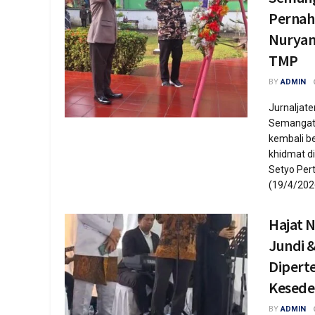
Pernah
Nuryan
TMP
BY
ADMIN
Jurnaljat
Semangat
kembali b
khidmat 
Setyo Pert
(19/4/2026)
Hajat 
Jundi &
Dipert
Kesede
BY
ADMIN