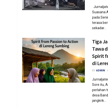
Jurnaljat
Suasana 
pada Seni
terasa ber
sekadar...
Tiga J
Tawa d
Spirit 
di Ler
BY
ADMIN
Jurnaljat
Sore itu, 
perlahan 
desa Band
jangkrik...