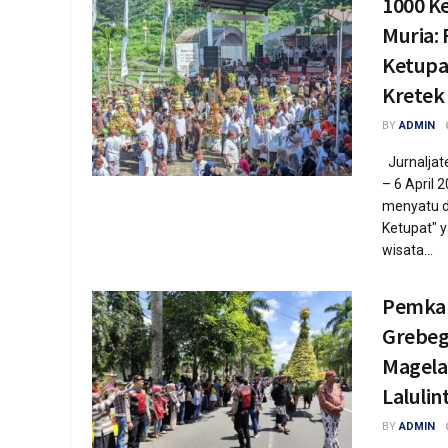
1000 K
Muria: 
Ketupat
Kretek
BY
ADMIN
Jurnaljat
– 6 April 2
menyatu d
Ketupat" y
wisata...
Pemkab
Grebeg
Magela
Lalulin
BY
ADMIN