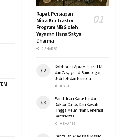
Rapat Persiapan
Mitra Kontraktor
Program MBG oleh
Yayasan Hans Satya
Dharma
0 SHARES
Kolaborasi Apik Muslimat NU
dan ‘Aisyiyah di Bandongan
Jadi Teladan Nasional
TEM
0 SHARES
Pendidikan Karakter dari
Doktor Carto, Dari Sawah
Hingga Melahirkan Generasi
Berprestasi
0 SHARES
Pengajian Ahad Pagi Masjid