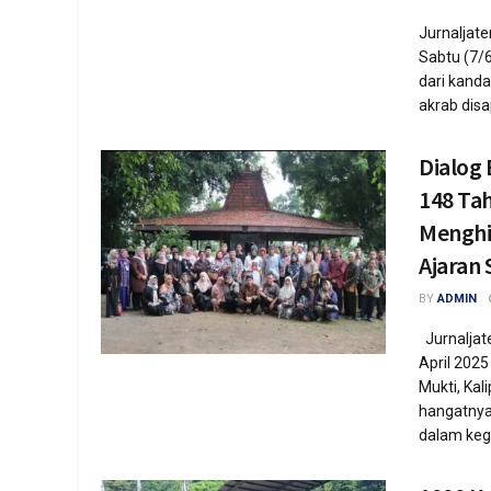
Jurnaljat
Sabtu (7/
dari kand
akrab disap
Dialog
148 Ta
Menghi
Ajaran 
BY
ADMIN
Jurnaljat
April 202
Mukti, Kal
hangatny
dalam kegi