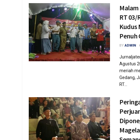
Malam 
RT 03/R
Kudus M
Penuh 
BY
ADMIN
Jurnaljat
Agustus 2
meriah me
Gedang, J
RT...
Pering
Perjua
Dipone
Magela
Semang