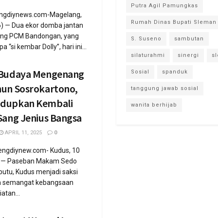
Putra Agil Pamungkas
engdiynews.com-Magelang,
Rumah Dinas Bupati Sleman
6) — Dua ekor domba jantan
ang PCM Bandongan, yang
S. Suseno
sambutan
a “si kembar Dolly”, hari ini...
silaturahmi
sinergi
s
 Budaya Mengenang
Sosial
spanduk
hun Sosrokartono,
tanggung jawab sosial
dupkan Kembali
wanita berhijab
Sang Jenius Bangsa
APRIL 11, 2025
0
engdiynew.com- Kudus, 10
5 — Paseban Makam Sedo
iputu, Kudus menjadi saksi
a semangat kebangsaan
atan...