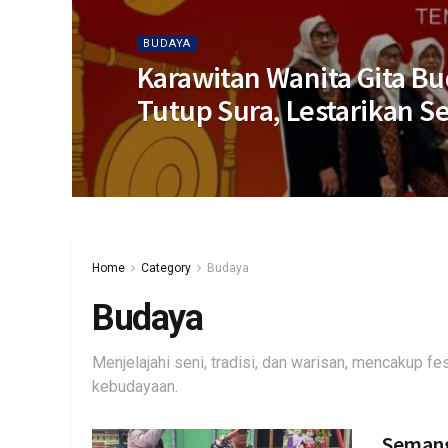
BUDAYA
Karawitan Wanita Gita Bu
Tutup Sura, Lestarikan Se
Home
Category
Budaya
Budaya
Menjelajahi seni, tradisi, dan warisan, mencakup fest
kebudayaan.
Semang