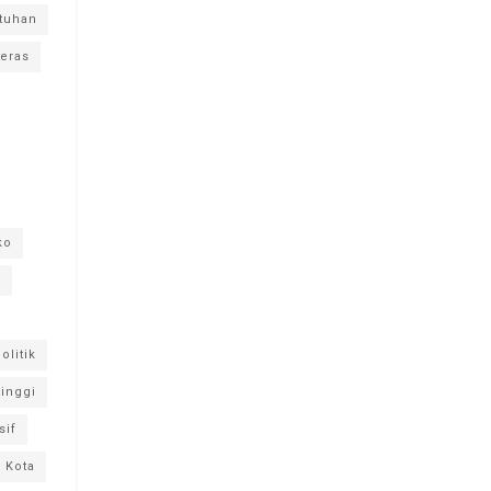
tuhan
keras
ko
n
olitik
tinggi
sif
 Kota