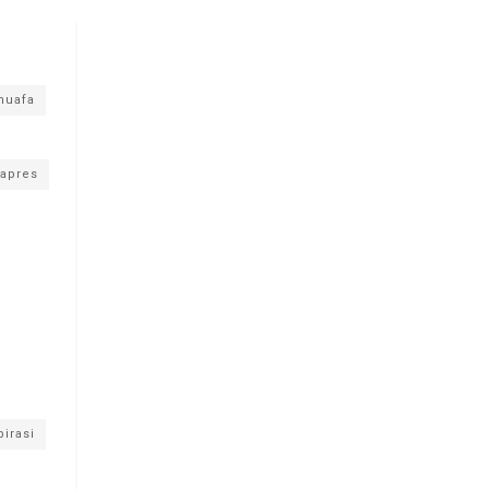
huafa
apres
pirasi