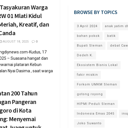
Tasyakuran Warga
BROWSE BY TOPICS
W 01 Mlati Kidul
eriah, Kreatif, dan
3 April 2024
anak yatim d
Canda
bahan pokok
batik
AUGUST 18, 2025
0
Bupati Sleman
debat Caw
engdiynews.com-Kudus, 17
Dedeh K.
025 – Suasana hangat dan
warnai plataran Kebun
Ekosistem Bisnis Lokal
alan Nyai Dasima , saat warga
fakir miskin
Forkom UMKM Sleman
atan 200 Tahun
gotong royong
ngan Pangeran
HIPMI Peduli Sleman
goro di Kota
Indonesia Emas 2045
ins
ng: Menyemai
Joko Suwanto
at Juang untuk