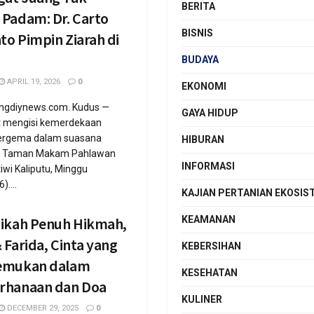
BERITA
 Padam: Dr. Carto
BISNIS
to Pimpin Ziarah di
BUDAYA
APRIL 19, 2026
0
EKONOMI
engdiynews.com. Kudus —
GAYA HIDUP
 mengisi kemerdekaan
ergema dalam suasana
HIBURAN
di Taman Makam Pahlawan
INFORMASI
iwi Kaliputu, Minggu
....
KAJIAN PERTANIAN EKOSIS
KEAMANAN
Nikah Penuh Hikmah,
 Farida, Cinta yang
KEBERSIHAN
emukan dalam
KESEHATAN
rhanaan dan Doa
KULINER
DECEMBER 29, 2025
0