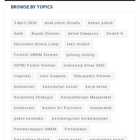
BROWSE BY TOPICS
3 April 2024
anak yatim dhuafa
bahan pokok
batik
Bupati Sleman
debat Cawapres
Dedeh K.
Ekosistem Bisnis Lokal
fakir miskin
Forkom UMKM Sleman
gotong royong
HIPMI Peduli Sleman
Indonesia Emas 2045
inspirasi
Joko Suwanto
Kabupaten Sleman.
kebutuhan
kepedulian sosial
kerja keras
Kerjasama Strategis
Kesejahteraan Masyarakat
kolaborasi
Kustini Sri Purnomo
masyarakat
paket sembako
pembangunan berkelanjutan
Pemberdayaan UMKM
Pendidikan
Pendidikan Politik
peran kader
permintaan tinggi