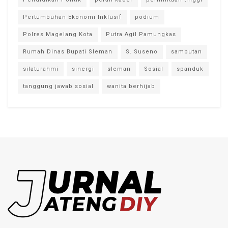
Pertumbuhan Ekonomi Inklusif
podium
Polres Magelang Kota
Putra Agil Pamungkas
Rumah Dinas Bupati Sleman
S. Suseno
sambutan
silaturahmi
sinergi
sleman
Sosial
spanduk
tanggung jawab sosial
wanita berhijab