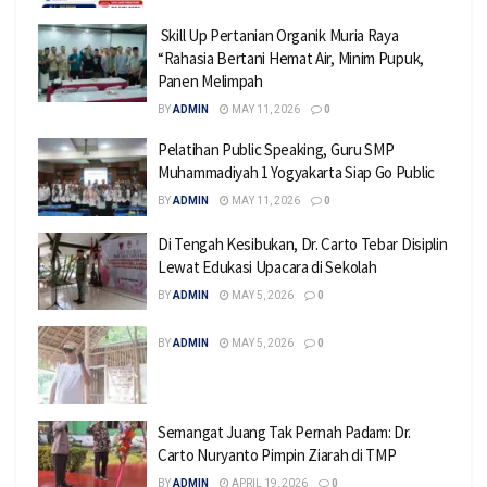
Skill Up Pertanian Organik Muria Raya
“Rahasia Bertani Hemat Air, Minim Pupuk,
Panen Melimpah
BY
ADMIN
MAY 11, 2026
0
Pelatihan Public Speaking, Guru SMP
Muhammadiyah 1 Yogyakarta Siap Go Public
BY
ADMIN
MAY 11, 2026
0
Di Tengah Kesibukan, Dr. Carto Tebar Disiplin
Lewat Edukasi Upacara di Sekolah
BY
ADMIN
MAY 5, 2026
0
BY
ADMIN
MAY 5, 2026
0
Semangat Juang Tak Pernah Padam: Dr.
Carto Nuryanto Pimpin Ziarah di TMP
BY
ADMIN
APRIL 19, 2026
0