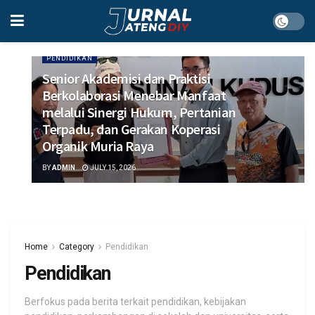
PENDIDIKAN
Senior Akademisi dan Praktisi
Berkolaborasi Menebar Manfaat
melalui Sinergi Hukum, Pertanian
Terpadu, dan Gerakan Koperasi
Organik Muria Raya
BY
ADMIN
JULY 15, 2026
Home
Category
Pendidikan
Pendidikan
Berfokus pada berita terkait pendidikan, kebijakan