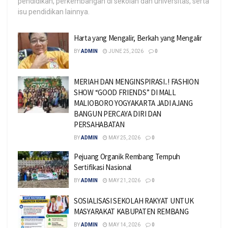
pendidikan, perkembangan di sekolah dan universitas, serta
isu pendidikan lainnya.
Harta yang Mengalir, Berkah yang Mengalir
BY
ADMIN
JUNE 25, 2026
0
MERIAH DAN MENGINSPIRASI..! FASHION
SHOW “GOOD FRIENDS” DI MALL
MALIOBORO YOGYAKARTA JADI AJANG
BANGUN PERCAYA DIRI DAN
PERSAHABATAN
BY
ADMIN
MAY 25, 2026
0
Pejuang Organik Rembang Tempuh
Sertifikasi Nasional
BY
ADMIN
MAY 21, 2026
0
SOSIALISASI SEKOLAH RAKYAT UNTUK
MASYARAKAT KABUPATEN REMBANG
BY
ADMIN
MAY 14, 2026
0