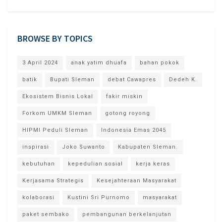
BROWSE BY TOPICS
3 April 2024
anak yatim dhuafa
bahan pokok
batik
Bupati Sleman
debat Cawapres
Dedeh K.
Ekosistem Bisnis Lokal
fakir miskin
Forkom UMKM Sleman
gotong royong
HIPMI Peduli Sleman
Indonesia Emas 2045
inspirasi
Joko Suwanto
Kabupaten Sleman.
kebutuhan
kepedulian sosial
kerja keras
Kerjasama Strategis
Kesejahteraan Masyarakat
kolaborasi
Kustini Sri Purnomo
masyarakat
paket sembako
pembangunan berkelanjutan