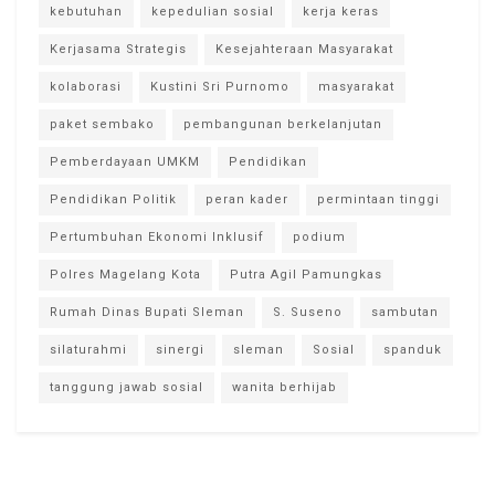
kebutuhan
kepedulian sosial
kerja keras
Kerjasama Strategis
Kesejahteraan Masyarakat
kolaborasi
Kustini Sri Purnomo
masyarakat
paket sembako
pembangunan berkelanjutan
Pemberdayaan UMKM
Pendidikan
Pendidikan Politik
peran kader
permintaan tinggi
Pertumbuhan Ekonomi Inklusif
podium
Polres Magelang Kota
Putra Agil Pamungkas
Rumah Dinas Bupati Sleman
S. Suseno
sambutan
silaturahmi
sinergi
sleman
Sosial
spanduk
tanggung jawab sosial
wanita berhijab