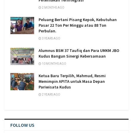
Peternakan Terintegrasi
2 MONTHS AGO
Peluang Bertani Pisang Kepok, Kebutuhan
Pasar 22 Ton Per Minggu atau 88 Ton
Perbulan.
3 YEARS AGO
Alumnus BSM 37 Taufiq dan Para UMKM JBO
Kudus Bangun Sinergi Kebersamaan
10 MONTHS AGO
Ketua Baru Terpilih, Mahmud, Resmi
Memimpin APITA untuk Masa Depan
Pariwisata Kudus
2 YEARS AGO
FOLLOW US