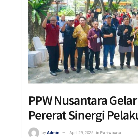
PPW Nusantara Gelar H
Pererat Sinergi Pelak
by
Admin
April 29, 2025
in
Pariwisata