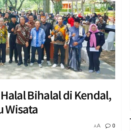
alal Bihalal di Kendal,
u Wisata
A
0
A