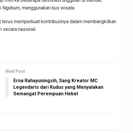
ip mini ke beberapa destinasi unggulan di Kendal,
ai Ngebum, menggunakan bus wisata.
at terus memperkuat kontribusinya dalam membangkitkan
n secara nasional.
Next Post
Erna Rahayuningsih, Sang Kreator MC
Legendaris dari Kudus yang Menyalakan
Semangat Perempuan Hebat