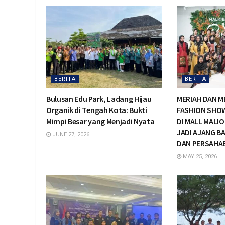
BERITA
BERITA
Bulusan Edu Park, Ladang Hijau
MERIAH DAN ME
Organik di Tengah Kota: Bukti
FASHION SHO
Mimpi Besar yang Menjadi Nyata
DI MALL MAL
JADI AJANG B
JUNE 27, 2026
DAN PERSAHA
MAY 25, 2026