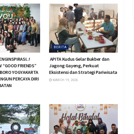
BERITA
NGINSPIRASI..!
APITA Kudus Gelar Bukber dan
W “GOOD FRIENDS”
Jagong Gayeng, Perkuat
IOBORO YOGYAKARTA
Eksistensi dan Strategi Pariwisata
ANGUN PERCAYA DIRI
MARCH 19, 2026
BATAN