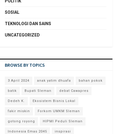
POLITIK
SOSIAL
TEKNOLOGI DAN SAINS
UNCATEGORIZED
BROWSE BY TOPICS
3 April 2024
anak yatim dhuafa
bahan pokok
batik
Bupati Sleman
debat Cawapres
Dedeh K.
Ekosistem Bisnis Lokal
fakir miskin
Forkom UMKM Sleman
gotong royong
HIPMI Peduli Sleman
Indonesia Emas 2045
inspirasi