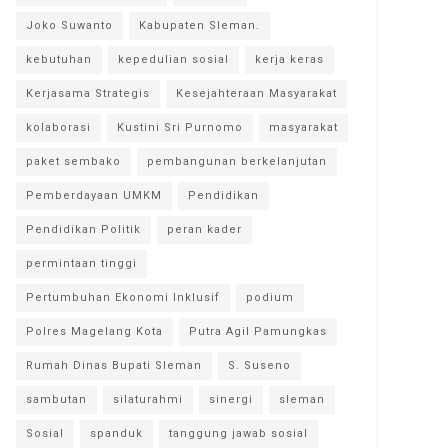
Joko Suwanto
Kabupaten Sleman.
kebutuhan
kepedulian sosial
kerja keras
Kerjasama Strategis
Kesejahteraan Masyarakat
kolaborasi
Kustini Sri Purnomo
masyarakat
paket sembako
pembangunan berkelanjutan
Pemberdayaan UMKM
Pendidikan
Pendidikan Politik
peran kader
permintaan tinggi
Pertumbuhan Ekonomi Inklusif
podium
Polres Magelang Kota
Putra Agil Pamungkas
Rumah Dinas Bupati Sleman
S. Suseno
sambutan
silaturahmi
sinergi
sleman
Sosial
spanduk
tanggung jawab sosial