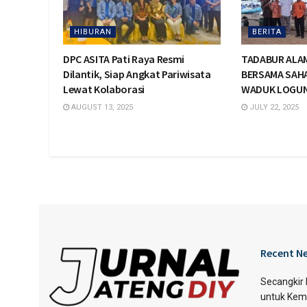
HIBURAN
BERITA
DPC ASITA Pati Raya Resmi
TADABUR ALA
Dilantik, Siap Angkat Pariwisata
BERSAMA SAHA
Lewat Kolaborasi
WADUK LOGUN
AUGUST 13, 2025
JULY 22, 2025
Recent N
Secangkir
untuk Kem