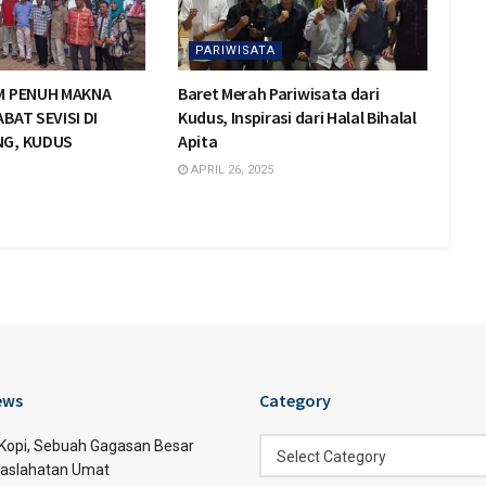
PARIWISATA
M PENUH MAKNA
Baret Merah Pariwisata dari
BAT SEVISI DI
Kudus, Inspirasi dari Halal Bihalal
G, KUDUS
Apita
APRIL 26, 2025
ews
Category
Category
 Kopi, Sebuah Gagasan Besar
Select Category
aslahatan Umat