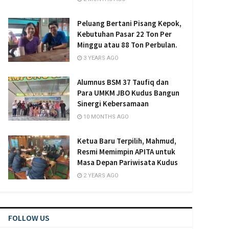
Peluang Bertani Pisang Kepok,
Kebutuhan Pasar 22 Ton Per
Minggu atau 88 Ton Perbulan.
3 YEARS AGO
Alumnus BSM 37 Taufiq dan
Para UMKM JBO Kudus Bangun
Sinergi Kebersamaan
10 MONTHS AGO
Ketua Baru Terpilih, Mahmud,
Resmi Memimpin APITA untuk
Masa Depan Pariwisata Kudus
2 YEARS AGO
FOLLOW US