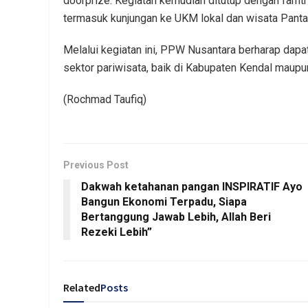
doorprize. Kegiatan kemudian ditutup dengan famtr
termasuk kunjungan ke UKM lokal dan wisata Pant
Melalui kegiatan ini, PPW Nusantara berharap dap
sektor pariwisata, baik di Kabupaten Kendal maupu
(Rochmad Taufiq)
Previous Post
Dakwah ketahanan pangan INSPIRATIF Ayo
Bangun Ekonomi Terpadu, Siapa
Bertanggung Jawab Lebih, Allah Beri
Rezeki Lebih”
Related
Posts