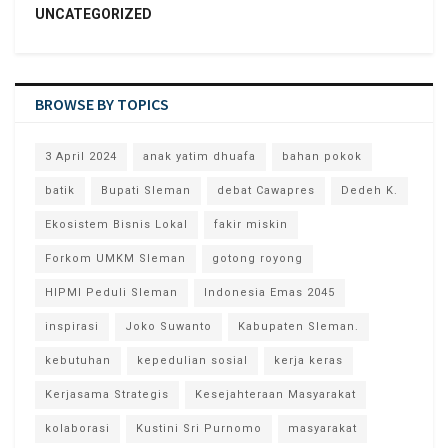
UNCATEGORIZED
BROWSE BY TOPICS
3 April 2024
anak yatim dhuafa
bahan pokok
batik
Bupati Sleman
debat Cawapres
Dedeh K.
Ekosistem Bisnis Lokal
fakir miskin
Forkom UMKM Sleman
gotong royong
HIPMI Peduli Sleman
Indonesia Emas 2045
inspirasi
Joko Suwanto
Kabupaten Sleman.
kebutuhan
kepedulian sosial
kerja keras
Kerjasama Strategis
Kesejahteraan Masyarakat
kolaborasi
Kustini Sri Purnomo
masyarakat