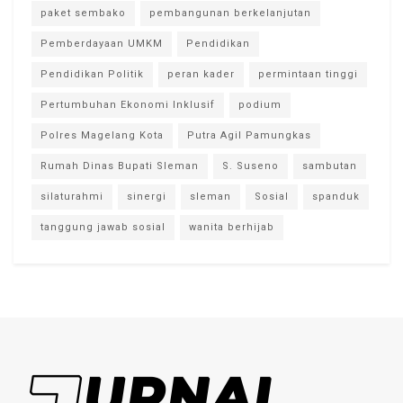
paket sembako
pembangunan berkelanjutan
Pemberdayaan UMKM
Pendidikan
Pendidikan Politik
peran kader
permintaan tinggi
Pertumbuhan Ekonomi Inklusif
podium
Polres Magelang Kota
Putra Agil Pamungkas
Rumah Dinas Bupati Sleman
S. Suseno
sambutan
silaturahmi
sinergi
sleman
Sosial
spanduk
tanggung jawab sosial
wanita berhijab