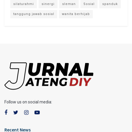
silaturahmi
sinergi
sleman
Sosial
spanduk
tanggung jawab sosial
wanita berhijab
Follow us on social media:
Recent News