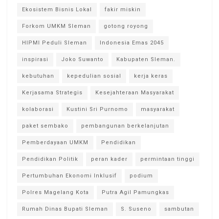
Ekosistem Bisnis Lokal
fakir miskin
Forkom UMKM Sleman
gotong royong
HIPMI Peduli Sleman
Indonesia Emas 2045
inspirasi
Joko Suwanto
Kabupaten Sleman.
kebutuhan
kepedulian sosial
kerja keras
Kerjasama Strategis
Kesejahteraan Masyarakat
kolaborasi
Kustini Sri Purnomo
masyarakat
paket sembako
pembangunan berkelanjutan
Pemberdayaan UMKM
Pendidikan
Pendidikan Politik
peran kader
permintaan tinggi
Pertumbuhan Ekonomi Inklusif
podium
Polres Magelang Kota
Putra Agil Pamungkas
Rumah Dinas Bupati Sleman
S. Suseno
sambutan