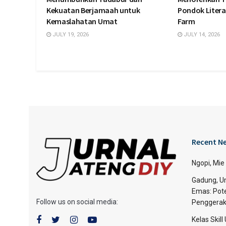
Kekuatan Berjamaah untuk
Pondok Litera
Kemaslahatan Umat
Farm
JULY 19, 2026
JULY 14, 2026
Recent N
Ngopi, Mie
Gadung, Um
Emas: Pote
Follow us on social media:
Penggerak
Kelas Skil