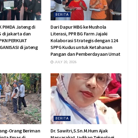
BERITA
 PIMDA Jateng di
Dari Dapur MBG ke Mushola
 di jakarta dan
Literasi, PPR BG Farm Jajaki
PKN PERKUAT
Kolaborasi Strategis dengan 124
ANISASI di jateng
SPPG Kudus untuk Ketahanan
Pangan dan Pemberdayaan Umat
JULY 20, 2026
BERITA
rang-Orang Beriman
Dr. Sawitri,S.Sn.M.Hum Ajak
inta Emas di
Masyarakat Jadikan Teknologi