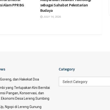
si Alam PPR BG
sebagai Sahabat Pelestarian
Budaya
JULY 14, 2026
ews
Category
Category
 Goreng, dan Hakekat Doa
Select Category
bi yang Terlupakan Kini Bernilai
nsi Pangan, Konservasi, dan
 Ekonomi Desa Lereng Sumbing
l Up, Ngopi di Lereng Gunung