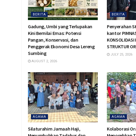
BERITA
BERITA
Gadung, Umbi yang Terlupakan
Penyerahan SK
Kini Bernilai Emas: Potensi
kantor PIMNAS
Pangan, Konservasi, dan
KONSOLIDASI 
Penggerak Ekonomi Desa Lereng
STRUKTUR ORG
Sumbing
JULY 25, 2026
AUGUST 2, 2026
AGAMA
AGAMA
Silaturahim Jamaah Haji,
Kolaborasi O
Menumbuhkan Tadabur dan
Menorehkan T