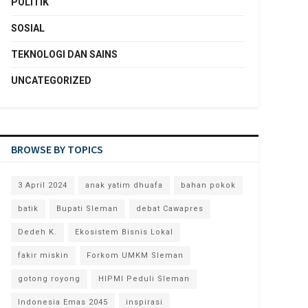
POLITIK
SOSIAL
TEKNOLOGI DAN SAINS
UNCATEGORIZED
BROWSE BY TOPICS
3 April 2024
anak yatim dhuafa
bahan pokok
batik
Bupati Sleman
debat Cawapres
Dedeh K.
Ekosistem Bisnis Lokal
fakir miskin
Forkom UMKM Sleman
gotong royong
HIPMI Peduli Sleman
Indonesia Emas 2045
inspirasi