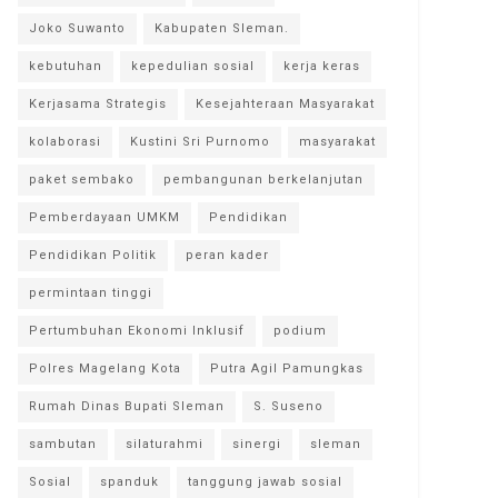
Joko Suwanto
Kabupaten Sleman.
kebutuhan
kepedulian sosial
kerja keras
Kerjasama Strategis
Kesejahteraan Masyarakat
kolaborasi
Kustini Sri Purnomo
masyarakat
paket sembako
pembangunan berkelanjutan
Pemberdayaan UMKM
Pendidikan
Pendidikan Politik
peran kader
permintaan tinggi
Pertumbuhan Ekonomi Inklusif
podium
Polres Magelang Kota
Putra Agil Pamungkas
Rumah Dinas Bupati Sleman
S. Suseno
sambutan
silaturahmi
sinergi
sleman
Sosial
spanduk
tanggung jawab sosial