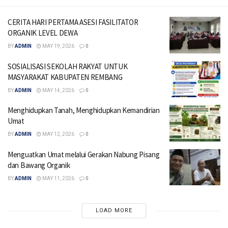
CERITA HARI PERTAMA ASESI FASILITATOR
ORGANIK LEVEL DEWA
BY
ADMIN
MAY 19, 2026
0
SOSIALISASI SEKOLAH RAKYAT UNTUK
MASYARAKAT KABUPATEN REMBANG
BY
ADMIN
MAY 14, 2026
0
Menghidupkan Tanah, Menghidupkan Kemandirian
Umat
BY
ADMIN
MAY 12, 2026
0
Menguatkan Umat melalui Gerakan Nabung Pisang
dan Bawang Organik
BY
ADMIN
MAY 11, 2026
0
LOAD MORE