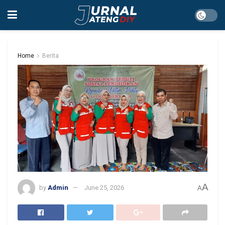
Home
Berita
A
by
Admin
June 25, 2026
A