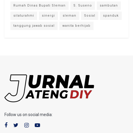
Rumah Dinas Bupati Sleman
S. Suseno
sambutan
silaturahmi
sinergi
sleman
Sosial
spanduk
tanggung jawab sosial
wanita berhijab
Follow us on social media: