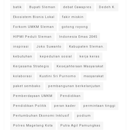
batik
Bupati Sleman
debat Cawapres
Dedeh K.
Ekosistem Bisnis Lokal
fakir miskin
Forkom UMKM Sleman
gotong royong
HIPMI Peduli Sleman
Indonesia Emas 2045
inspirasi
Joko Suwanto
Kabupaten Sleman.
kebutuhan
kepedulian sosial
kerja keras
Kerjasama Strategis
Kesejahteraan Masyarakat
kolaborasi
Kustini Sri Purnomo
masyarakat
paket sembako
pembangunan berkelanjutan
Pemberdayaan UMKM
Pendidikan
Pendidikan Politik
peran kader
permintaan tinggi
Pertumbuhan Ekonomi Inklusif
podium
Polres Magelang Kota
Putra Agil Pamungkas