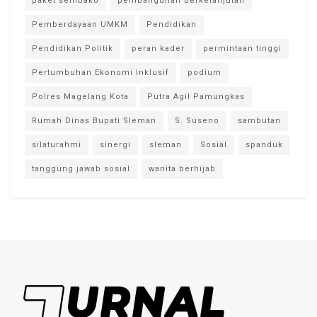
paket sembako
pembangunan berkelanjutan
Pemberdayaan UMKM
Pendidikan
Pendidikan Politik
peran kader
permintaan tinggi
Pertumbuhan Ekonomi Inklusif
podium
Polres Magelang Kota
Putra Agil Pamungkas
Rumah Dinas Bupati Sleman
S. Suseno
sambutan
silaturahmi
sinergi
sleman
Sosial
spanduk
tanggung jawab sosial
wanita berhijab