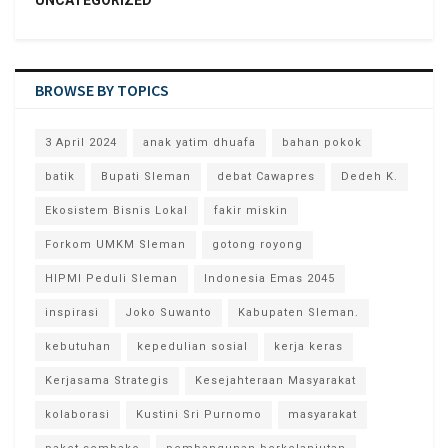
UNCATEGORIZED
BROWSE BY TOPICS
3 April 2024
anak yatim dhuafa
bahan pokok
batik
Bupati Sleman
debat Cawapres
Dedeh K.
Ekosistem Bisnis Lokal
fakir miskin
Forkom UMKM Sleman
gotong royong
HIPMI Peduli Sleman
Indonesia Emas 2045
inspirasi
Joko Suwanto
Kabupaten Sleman.
kebutuhan
kepedulian sosial
kerja keras
Kerjasama Strategis
Kesejahteraan Masyarakat
kolaborasi
Kustini Sri Purnomo
masyarakat