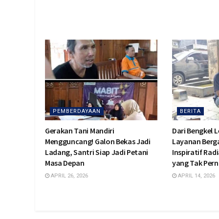
PEMBERDAYAAN
BERITA
Gerakan Tani Mandiri
Dari Bengkel L
Mengguncang! Galon Bekas Jadi
Layanan Berga
Ladang, Santri Siap Jadi Petani
Inspiratif Ra
Masa Depan
yang Tak Pern
APRIL 26, 2026
APRIL 14, 2026