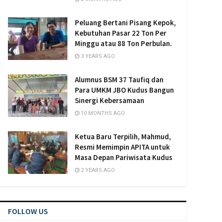
Peluang Bertani Pisang Kepok,
Kebutuhan Pasar 22 Ton Per
Minggu atau 88 Ton Perbulan.
3 YEARS AGO
Alumnus BSM 37 Taufiq dan
Para UMKM JBO Kudus Bangun
Sinergi Kebersamaan
10 MONTHS AGO
Ketua Baru Terpilih, Mahmud,
Resmi Memimpin APITA untuk
Masa Depan Pariwisata Kudus
2 YEARS AGO
FOLLOW US