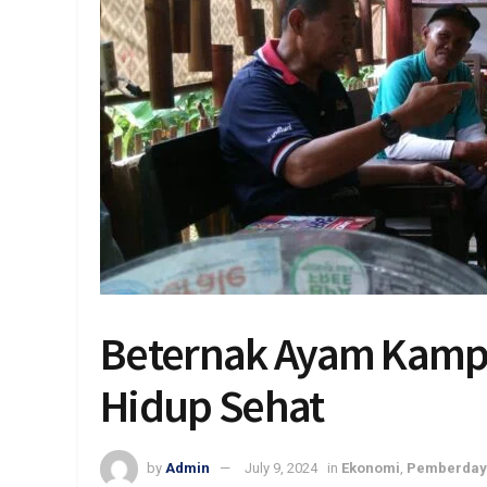
Beternak Ayam Kampu
Hidup Sehat
by
Admin
July 9, 2024
in
Ekonomi
,
Pemberday