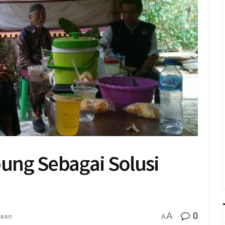
ng Sebagai Solusi
A
0
aan
A