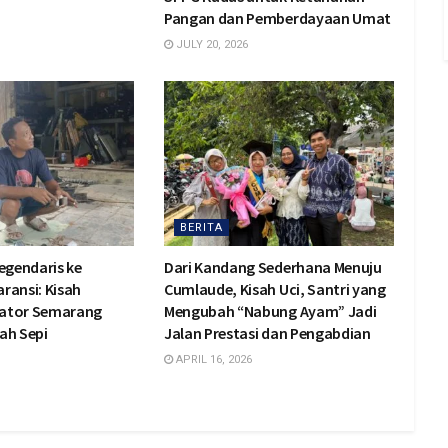
Pangan dan Pemberdayaan Umat
JULY 20, 2026
BERITA
egendaris ke
Dari Kandang Sederhana Menuju
ransi: Kisah
Cumlaude, Kisah Uci, Santri yang
diator Semarang
Mengubah “Nabung Ayam” Jadi
ah Sepi
Jalan Prestasi dan Pengabdian
APRIL 16, 2026