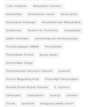
Joko Suwanto
Kabupaten Sleman.
kebutuhan
kepedulian sosial
kerja keras
Kerjasama Strategis
Kesejahteraan Masyarakat
kolaborasi
Kustini Sri Purnomo
masyarakat
paket sembako
pembangunan berkelanjutan
Pemberdayaan UMKM
Pendidikan
Pendidikan Politik
peran kader
permintaan tinggi
Pertumbuhan Ekonomi Inklusif
podium
Polres Magelang Kota
Putra Agil Pamungkas
Rumah Dinas Bupati Sleman
S. Suseno
sambutan
silaturahmi
sinergi
sleman
Sosial
spanduk
tanggung jawab sosial