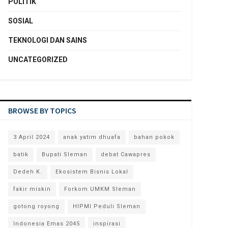
POLITIK
SOSIAL
TEKNOLOGI DAN SAINS
UNCATEGORIZED
BROWSE BY TOPICS
3 April 2024
anak yatim dhuafa
bahan pokok
batik
Bupati Sleman
debat Cawapres
Dedeh K.
Ekosistem Bisnis Lokal
fakir miskin
Forkom UMKM Sleman
gotong royong
HIPMI Peduli Sleman
Indonesia Emas 2045
inspirasi