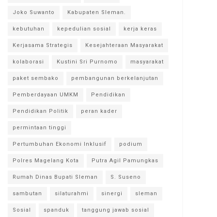
Joko Suwanto
Kabupaten Sleman.
kebutuhan
kepedulian sosial
kerja keras
Kerjasama Strategis
Kesejahteraan Masyarakat
kolaborasi
Kustini Sri Purnomo
masyarakat
paket sembako
pembangunan berkelanjutan
Pemberdayaan UMKM
Pendidikan
Pendidikan Politik
peran kader
permintaan tinggi
Pertumbuhan Ekonomi Inklusif
podium
Polres Magelang Kota
Putra Agil Pamungkas
Rumah Dinas Bupati Sleman
S. Suseno
sambutan
silaturahmi
sinergi
sleman
Sosial
spanduk
tanggung jawab sosial