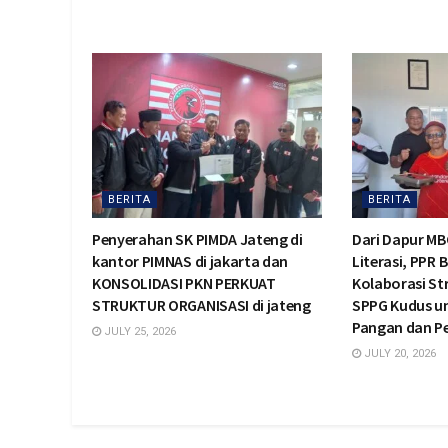
BERITA
BERITA
Penyerahan SK PIMDA Jateng di
Dari Dapur MB
kantor PIMNAS di jakarta dan
Literasi, PPR 
KONSOLIDASI PKN PERKUAT
Kolaborasi St
STRUKTUR ORGANISASI di jateng
SPPG Kudus u
Pangan dan 
JULY 25, 2026
JULY 20, 2026