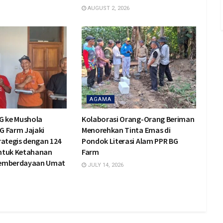
AUGUST 2, 2026
AGAMA
G ke Mushola
Kolaborasi Orang-Orang Beriman
BG Farm Jajaki
Menorehkan Tinta Emas di
rategis dengan 124
Pondok Literasi Alam PPR BG
ntuk Ketahanan
Farm
Pemberdayaan Umat
JULY 14, 2026