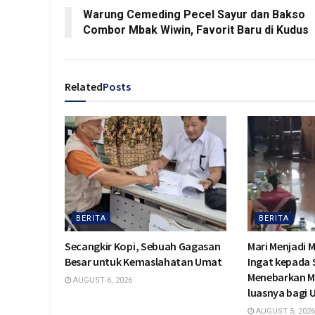
Warung Cemeding Pecel Sayur dan Bakso
Combor Mbak Wiwin, Favorit Baru di Kudus
Related
Posts
BERITA
BERITA
Secangkir Kopi, Sebuah Gagasan
Mari Menjadi 
Besar untuk Kemaslahatan Umat
Ingat kepada
Menebarkan M
AUGUST 6, 2026
luasnya bagi
AUGUST 5, 2026