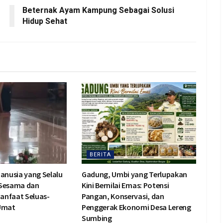
Beternak Ayam Kampung Sebagai Solusi
Hidup Sehat
BERITA
Manusia yang Selalu
Gadung, Umbi yang Terlupakan
 Sesama dan
Kini Bernilai Emas: Potensi
anfaat Seluas-
Pangan, Konservasi, dan
 Umat
Penggerak Ekonomi Desa Lereng
Sumbing