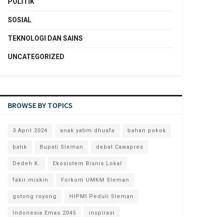
POLITIK
SOSIAL
TEKNOLOGI DAN SAINS
UNCATEGORIZED
BROWSE BY TOPICS
3 April 2024
anak yatim dhuafa
bahan pokok
batik
Bupati Sleman
debat Cawapres
Dedeh K.
Ekosistem Bisnis Lokal
fakir miskin
Forkom UMKM Sleman
gotong royong
HIPMI Peduli Sleman
Indonesia Emas 2045
inspirasi