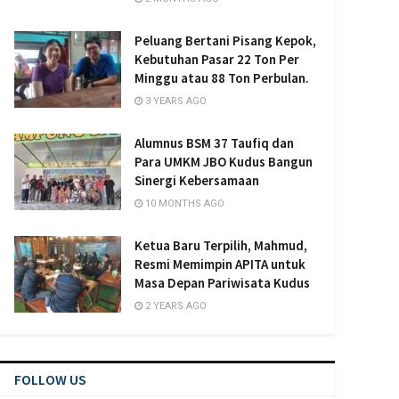
Peluang Bertani Pisang Kepok,
Kebutuhan Pasar 22 Ton Per
Minggu atau 88 Ton Perbulan.
3 YEARS AGO
Alumnus BSM 37 Taufiq dan
Para UMKM JBO Kudus Bangun
Sinergi Kebersamaan
10 MONTHS AGO
Ketua Baru Terpilih, Mahmud,
Resmi Memimpin APITA untuk
Masa Depan Pariwisata Kudus
2 YEARS AGO
FOLLOW US