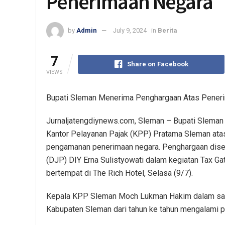
Penerimaan Negara
by
Admin
July 9, 2024
in
Berita
7
Share on Facebook
VIEWS
Bupati Sleman Menerima Penghargaan Atas Pener
Jurnaljatengdiynews.com, Sleman – Bupati Sleman
Kantor Pelayanan Pajak (KPP) Pratama Sleman atas 
pengamanan penerimaan negara. Penghargaan disera
(DJP) DIY Erna Sulistyowati dalam kegiatan Tax G
bertempat di The Rich Hotel, Selasa (9/7).
Kepala KPP Sleman Moch Lukman Hakim dalam sam
Kabupaten Sleman dari tahun ke tahun mengalami p