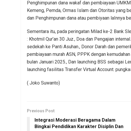
Penghimpunan dana wakaf dan pembiayaan UMKM be
Kemeng, Pemda, Ormas Islam dan Otoritas yang b
dan Penghimpunan dana atau pembiyaan laInnya b
Sementara itu, pada peringatan Milad ke-2 Bank Sl
: Khotmil Qur’an 30 Juz., Doa dan Pengajian intern
sedekah ke Panti Asuhan., Donor Darah dan pemeri
pembiayaan murah ASN, PPPK dengan kemudahan (
bulan Januari 2025., Dan launching BSS sebagai L
launching fasilitas Transfer Virtual Account. pungk
( Joko Suwanto)
Previous Post
Integrasi Moderasi Beragama Dalam
Bingkai Pendidikan Karakter Disiplin Dan