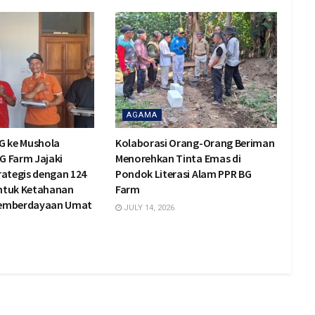
AGAMA
G ke Mushola
Kolaborasi Orang-Orang Beriman
BG Farm Jajaki
Menorehkan Tinta Emas di
rategis dengan 124
Pondok Literasi Alam PPR BG
ntuk Ketahanan
Farm
Pemberdayaan Umat
JULY 14, 2026