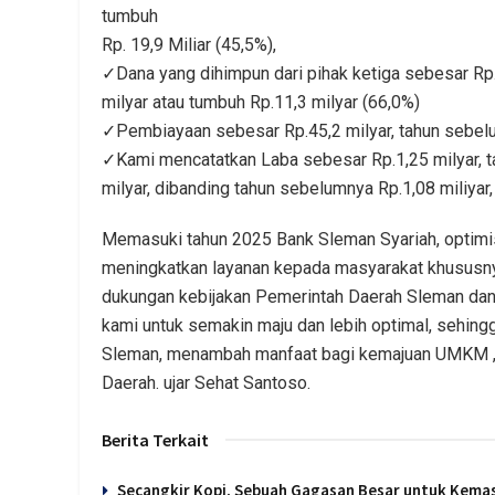
tumbuh
Rp. 19,9 Miliar (45,5%),
✓Dana yang dihimpun dari pihak ketiga sebesar Rp.
milyar atau tumbuh Rp.11,3 milyar (66,0%)
✓Pembiayaan sebesar Rp.45,2 milyar, tahun sebelum
✓Kami mencatatkan Laba sebesar Rp.1,25 milyar, t
milyar, dibanding tahun sebelumnya Rp.1,08 miliyar,
Memasuki tahun 2025 Bank Sleman Syariah, optimi
meningkatkan layanan kepada masyarakat khususny
dukungan kebijakan Pemerintah Daerah Sleman dan 
kami untuk semakin maju dan lebih optimal, sehin
Sleman, menambah manfaat bagi kemajuan UMKM ,ju
Daerah. ujar Sehat Santoso.
Berita Terkait
Secangkir Kopi, Sebuah Gagasan Besar untuk Kema