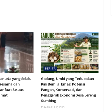
BERITA
Manusia yang Selalu
Gadung, Umbi yang Terlupakan
 Sesama dan
Kini Bernilai Emas: Potensi
anfaat Seluas-
Pangan, Konservasi, dan
 Umat
Penggerak Ekonomi Desa Lereng
Sumbing
AUGUST 2, 2026