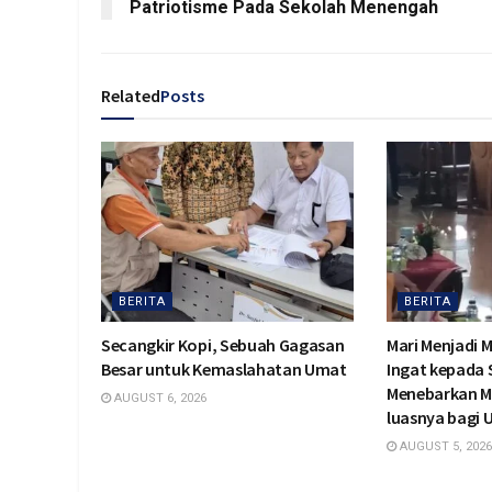
Patriotisme Pada Sekolah Menengah
Related
Posts
BERITA
BERITA
Secangkir Kopi, Sebuah Gagasan
Mari Menjadi 
Besar untuk Kemaslahatan Umat
Ingat kepada
Menebarkan M
AUGUST 6, 2026
luasnya bagi
AUGUST 5, 2026