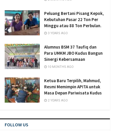
Peluang Bertani Pisang Kepok,
Kebutuhan Pasar 22 Ton Per
Minggu atau 88 Ton Perbulan.
3 YEARS AGO
Alumnus BSM 37 Taufiq dan
Para UMKM JBO Kudus Bangun
Sinergi Kebersamaan
10 MONTHS AGO
Ketua Baru Terpilih, Mahmud,
Resmi Memimpin APITA untuk
Masa Depan Pariwisata Kudus
2 YEARS AGO
FOLLOW US