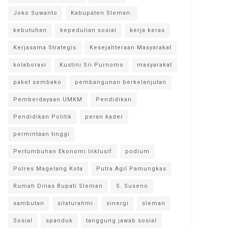
Joko Suwanto
Kabupaten Sleman.
kebutuhan
kepedulian sosial
kerja keras
Kerjasama Strategis
Kesejahteraan Masyarakat
kolaborasi
Kustini Sri Purnomo
masyarakat
paket sembako
pembangunan berkelanjutan
Pemberdayaan UMKM
Pendidikan
Pendidikan Politik
peran kader
permintaan tinggi
Pertumbuhan Ekonomi Inklusif
podium
Polres Magelang Kota
Putra Agil Pamungkas
Rumah Dinas Bupati Sleman
S. Suseno
sambutan
silaturahmi
sinergi
sleman
Sosial
spanduk
tanggung jawab sosial