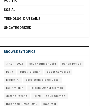
POLITIK
SOSIAL
TEKNOLOGI DAN SAINS
UNCATEGORIZED
BROWSE BY TOPICS
3 April 2024
anak yatim dhuafa
bahan pokok
batik
Bupati Sleman
debat Cawapres
Dedeh K.
Ekosistem Bisnis Lokal
fakir miskin
Forkom UMKM Sleman
gotong royong
HIPMI Peduli Sleman
Indonesia Emas 2045
inspirasi