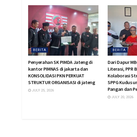
BERITA
BERITA
Penyerahan SK PIMDA Jateng di
Dari Dapur MB
kantor PIMNAS di jakarta dan
Literasi, PPR 
KONSOLIDASI PKN PERKUAT
Kolaborasi St
STRUKTUR ORGANISASI di jateng
SPPG Kudus u
Pangan dan 
JULY 25, 2026
JULY 20, 2026