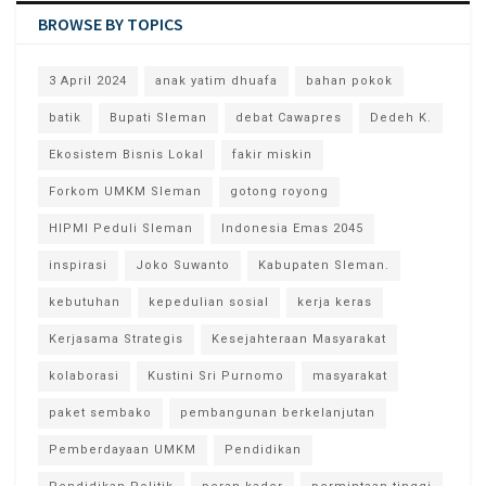
BROWSE BY TOPICS
3 April 2024
anak yatim dhuafa
bahan pokok
batik
Bupati Sleman
debat Cawapres
Dedeh K.
Ekosistem Bisnis Lokal
fakir miskin
Forkom UMKM Sleman
gotong royong
HIPMI Peduli Sleman
Indonesia Emas 2045
inspirasi
Joko Suwanto
Kabupaten Sleman.
kebutuhan
kepedulian sosial
kerja keras
Kerjasama Strategis
Kesejahteraan Masyarakat
kolaborasi
Kustini Sri Purnomo
masyarakat
paket sembako
pembangunan berkelanjutan
Pemberdayaan UMKM
Pendidikan