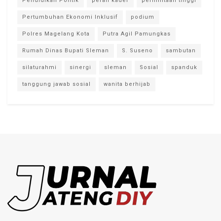
Pendidikan Politik
peran kader
permintaan tinggi
Pertumbuhan Ekonomi Inklusif
podium
Polres Magelang Kota
Putra Agil Pamungkas
Rumah Dinas Bupati Sleman
S. Suseno
sambutan
silaturahmi
sinergi
sleman
Sosial
spanduk
tanggung jawab sosial
wanita berhijab