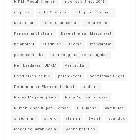
HIPMI Peduli Sleman
Indonesia Emas 2045
inspirasi
Joko Suwanto
Kabupaten Sleman.
kebutuhan
kepedulian sosial
kerja keras
Kerjasama Strategis
Kesejahteraan Masyarakat
kolaborasi
Kustini Sri Purnomo
masyarakat
paket sembako
pembangunan berkelanjutan
Pemberdayaan UMKM
Pendidikan
Pendidikan Politik
peran kader
permintaan tinggi
Pertumbuhan Ekonomi Inklusif
podium
Polres Magelang Kota
Putra Agil Pamungkas
Rumah Dinas Bupati Sleman
S. Suseno
sambutan
silaturahmi
sinergi
sleman
Sosial
spanduk
tanggung jawab sosial
wanita berhijab