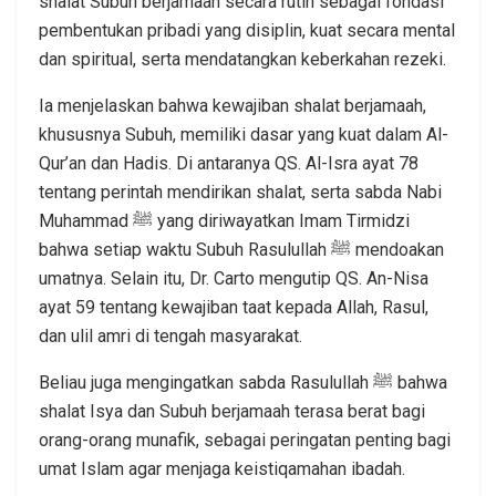
shalat Subuh berjamaah secara rutin sebagai fondasi
pembentukan pribadi yang disiplin, kuat secara mental
dan spiritual, serta mendatangkan keberkahan rezeki.
Ia menjelaskan bahwa kewajiban shalat berjamaah,
khususnya Subuh, memiliki dasar yang kuat dalam Al-
Qur’an dan Hadis. Di antaranya QS. Al-Isra ayat 78
tentang perintah mendirikan shalat, serta sabda Nabi
Muhammad ﷺ yang diriwayatkan Imam Tirmidzi
bahwa setiap waktu Subuh Rasulullah ﷺ mendoakan
umatnya. Selain itu, Dr. Carto mengutip QS. An-Nisa
ayat 59 tentang kewajiban taat kepada Allah, Rasul,
dan ulil amri di tengah masyarakat.
Beliau juga mengingatkan sabda Rasulullah ﷺ bahwa
shalat Isya dan Subuh berjamaah terasa berat bagi
orang-orang munafik, sebagai peringatan penting bagi
umat Islam agar menjaga keistiqamahan ibadah.