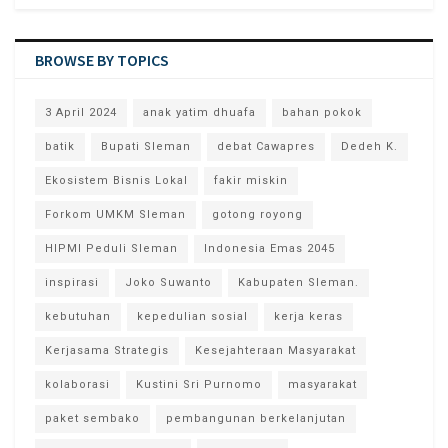
BROWSE BY TOPICS
3 April 2024
anak yatim dhuafa
bahan pokok
batik
Bupati Sleman
debat Cawapres
Dedeh K.
Ekosistem Bisnis Lokal
fakir miskin
Forkom UMKM Sleman
gotong royong
HIPMI Peduli Sleman
Indonesia Emas 2045
inspirasi
Joko Suwanto
Kabupaten Sleman.
kebutuhan
kepedulian sosial
kerja keras
Kerjasama Strategis
Kesejahteraan Masyarakat
kolaborasi
Kustini Sri Purnomo
masyarakat
paket sembako
pembangunan berkelanjutan