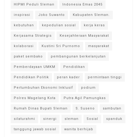
HIPMI Peduli Sleman
Indonesia Emas 2045
inspirasi
Joko Suwanto
Kabupaten Sleman.
kebutuhan
kepedulian sosial
kerja keras
Kerjasama Strategis
Kesejahteraan Masyarakat
kolaborasi
Kustini Sri Purnomo
masyarakat
paket sembako
pembangunan berkelanjutan
Pemberdayaan UMKM
Pendidikan
Pendidikan Politik
peran kader
permintaan tinggi
Pertumbuhan Ekonomi Inklusif
podium
Polres Magelang Kota
Putra Agil Pamungkas
Rumah Dinas Bupati Sleman
S. Suseno
sambutan
silaturahmi
sinergi
sleman
Sosial
spanduk
tanggung jawab sosial
wanita berhijab