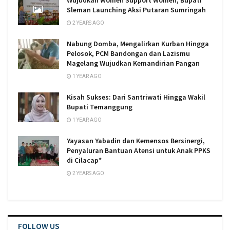
Wujudkan Women Support Women, Bupati
Sleman Launching Aksi Putaran Sumringah
2 YEARS AGO
Nabung Domba, Mengalirkan Kurban Hingga
Pelosok, PCM Bandongan dan Lazismu
Magelang Wujudkan Kemandirian Pangan
1 YEAR AGO
Kisah Sukses: Dari Santriwati Hingga Wakil
Bupati Temanggung
1 YEAR AGO
Yayasan Yabadin dan Kemensos Bersinergi,
Penyaluran Bantuan Atensi untuk Anak PPKS
di Cilacap*
2 YEARS AGO
FOLLOW US