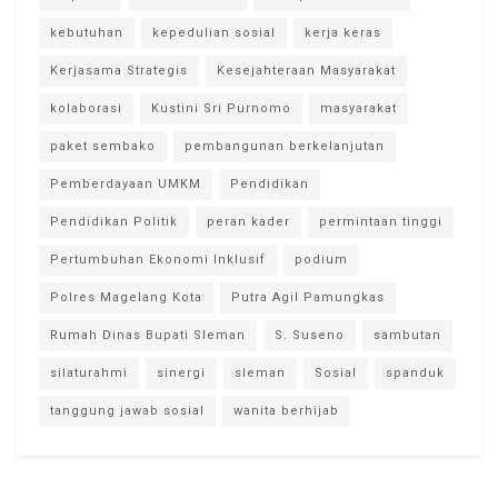
kebutuhan
kepedulian sosial
kerja keras
Kerjasama Strategis
Kesejahteraan Masyarakat
kolaborasi
Kustini Sri Purnomo
masyarakat
paket sembako
pembangunan berkelanjutan
Pemberdayaan UMKM
Pendidikan
Pendidikan Politik
peran kader
permintaan tinggi
Pertumbuhan Ekonomi Inklusif
podium
Polres Magelang Kota
Putra Agil Pamungkas
Rumah Dinas Bupati Sleman
S. Suseno
sambutan
silaturahmi
sinergi
sleman
Sosial
spanduk
tanggung jawab sosial
wanita berhijab