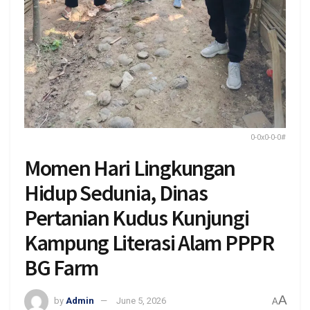
0-0x0-0-0#
Momen Hari Lingkungan
Hidup Sedunia, Dinas
Pertanian Kudus Kunjungi
Kampung Literasi Alam PPPR
BG Farm
A
by
Admin
June 5, 2026
A