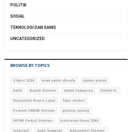
POLITIK
SOSIAL
TEKNOLOGI DAN SAINS
UNCATEGORIZED
BROWSE BY TOPICS
3 April 2024
anak yatim dhuafa
bahan pokok
batik
Bupati Sleman
debat Cawapres
Dedeh K.
Ekosistem Bisnis Lokal
fakir miskin
Forkom UMKM Sleman
gotong royong
HIPMI Peduli Sleman
Indonesia Emas 2045
inspirasi
Joko Suwanto
Kabupaten Sleman.