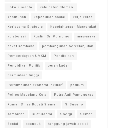
Joko Suwanto
Kabupaten Sleman.
kebutuhan
kepedulian sosial
kerja keras
Kerjasama Strategis
Kesejahteraan Masyarakat
kolaborasi
Kustini Sri Purnomo
masyarakat
paket sembako
pembangunan berkelanjutan
Pemberdayaan UMKM
Pendidikan
Pendidikan Politik
peran kader
permintaan tinggi
Pertumbuhan Ekonomi Inklusif
podium
Polres Magelang Kota
Putra Agil Pamungkas
Rumah Dinas Bupati Sleman
S. Suseno
sambutan
silaturahmi
sinergi
sleman
Sosial
spanduk
tanggung jawab sosial