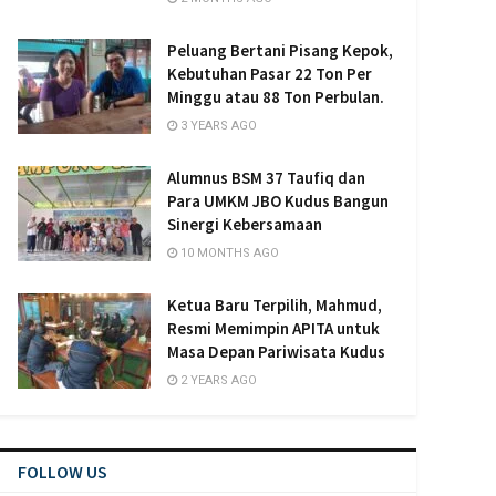
Peluang Bertani Pisang Kepok,
Kebutuhan Pasar 22 Ton Per
Minggu atau 88 Ton Perbulan.
3 YEARS AGO
Alumnus BSM 37 Taufiq dan
Para UMKM JBO Kudus Bangun
Sinergi Kebersamaan
10 MONTHS AGO
Ketua Baru Terpilih, Mahmud,
Resmi Memimpin APITA untuk
Masa Depan Pariwisata Kudus
2 YEARS AGO
FOLLOW US