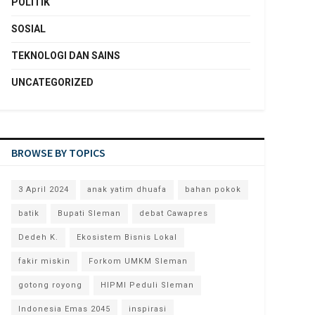
POLITIK
SOSIAL
TEKNOLOGI DAN SAINS
UNCATEGORIZED
BROWSE BY TOPICS
3 April 2024
anak yatim dhuafa
bahan pokok
batik
Bupati Sleman
debat Cawapres
Dedeh K.
Ekosistem Bisnis Lokal
fakir miskin
Forkom UMKM Sleman
gotong royong
HIPMI Peduli Sleman
Indonesia Emas 2045
inspirasi