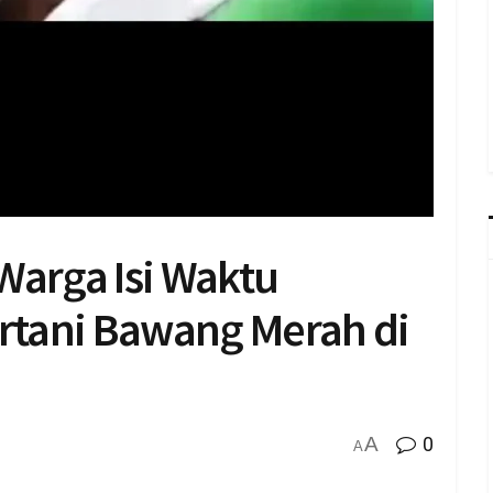
Warga Isi Waktu
tani Bawang Merah di
A
0
A