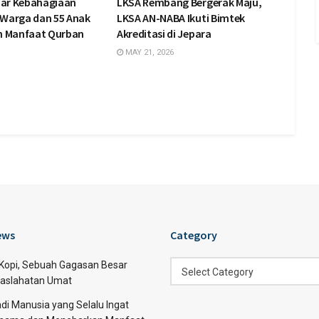
bar Kebahagiaan
LKSA Rembang Bergerak Maju,
0 Warga dan 55 Anak
LKSA AN-NABA Ikuti Bimtek
n Manfaat Qurban
Akreditasi di Jepara
MAY 21, 2026
ews
Category
Category
 Kopi, Sebuah Gagasan Besar
Select Category
aslahatan Umat
di Manusia yang Selalu Ingat