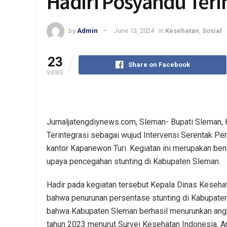
Hadiri Posyandu Teri
by
Admin
June 13, 2024
in
Kesehatan
,
Sosial
23
Share on Facebook
VIEWS
Jurnaljatengdiynews.com, Sleman- Bupati Sleman, 
Terintegrasi sebagai wujud Intervensi Serentak Pen
kantor Kapanewon Turi. Kegiatan ini merupakan 
upaya pencegahan stunting di Kabupaten Sleman.
Hadir pada kegiatan tersebut Kepala Dinas Keseh
bahwa penurunan persentase stunting di Kabupaten
bahwa Kabupaten Sleman berhasil menurunkan angk
tahun 2023 menurut Survei Kesehatan Indonesia. A