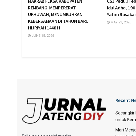
MAKRAB FLKSA KABUPATEN
CSJ Peduli Te
REMBANG: MEMPERERAT
Idul Adha, 19
UKHUWAH, MENUMBUHKAN
Yatim Rasaka
KEBERSAMAAN DI TAHUN BARU
MAY 29, 2026
HIJRIYAH 1448 H
JUNE 15, 2026
Recent N
Secangkir
untuk Kem
Mari Menja