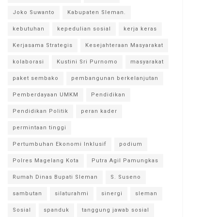
Joko Suwanto
Kabupaten Sleman.
kebutuhan
kepedulian sosial
kerja keras
Kerjasama Strategis
Kesejahteraan Masyarakat
kolaborasi
Kustini Sri Purnomo
masyarakat
paket sembako
pembangunan berkelanjutan
Pemberdayaan UMKM
Pendidikan
Pendidikan Politik
peran kader
permintaan tinggi
Pertumbuhan Ekonomi Inklusif
podium
Polres Magelang Kota
Putra Agil Pamungkas
Rumah Dinas Bupati Sleman
S. Suseno
sambutan
silaturahmi
sinergi
sleman
Sosial
spanduk
tanggung jawab sosial