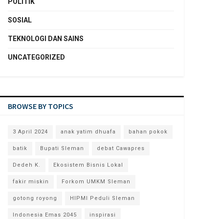
POLITIK
SOSIAL
TEKNOLOGI DAN SAINS
UNCATEGORIZED
BROWSE BY TOPICS
3 April 2024
anak yatim dhuafa
bahan pokok
batik
Bupati Sleman
debat Cawapres
Dedeh K.
Ekosistem Bisnis Lokal
fakir miskin
Forkom UMKM Sleman
gotong royong
HIPMI Peduli Sleman
Indonesia Emas 2045
inspirasi