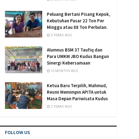
Peluang Bertani Pisang Kepok,
Kebutuhan Pasar 22 Ton Per
Minggu atau 88 Ton Perbulan.
3 YEARS AGO
Alumnus BSM 37 Taufiq dan
Para UMKM JBO Kudus Bangun
Sinergi Kebersamaan
10 MONTHS AGO
Ketua Baru Terpilih, Mahmud,
Resmi Memimpin APITA untuk
Masa Depan Pariwisata Kudus
2 YEARS AGO
FOLLOW US