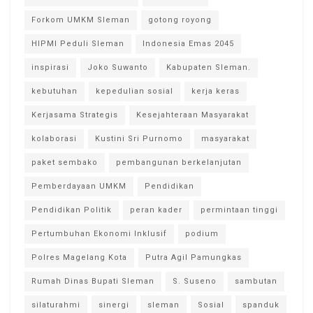
Forkom UMKM Sleman
gotong royong
HIPMI Peduli Sleman
Indonesia Emas 2045
inspirasi
Joko Suwanto
Kabupaten Sleman.
kebutuhan
kepedulian sosial
kerja keras
Kerjasama Strategis
Kesejahteraan Masyarakat
kolaborasi
Kustini Sri Purnomo
masyarakat
paket sembako
pembangunan berkelanjutan
Pemberdayaan UMKM
Pendidikan
Pendidikan Politik
peran kader
permintaan tinggi
Pertumbuhan Ekonomi Inklusif
podium
Polres Magelang Kota
Putra Agil Pamungkas
Rumah Dinas Bupati Sleman
S. Suseno
sambutan
silaturahmi
sinergi
sleman
Sosial
spanduk