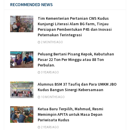
RECOMMENDED NEWS
Tim Kementerian Pertanian CWS Kudus
Kunjungi Literasi Alam BG Farm, Tinjau
Persiapan Pembentukan P4S dan Inovasi
Peternakan Terintegrasi
2 MONTHS AGO
Peluang Bertani Pisang Kepok, Kebutuhan
Pasar 22 Ton Per Minggu atau 88 Ton
Perbulan.
3 YEARS AGO
Alumnus BSM 37 Taufiq dan Para UMKM JBO
Kudus Bangun Sinergi Kebersamaan
10 MONTHS AGO
Ketua Baru Terpilih, Mahmud, Resmi
Memimpin APITA untuk Masa Depan
Pariwisata Kudus
2 YEARS AGO