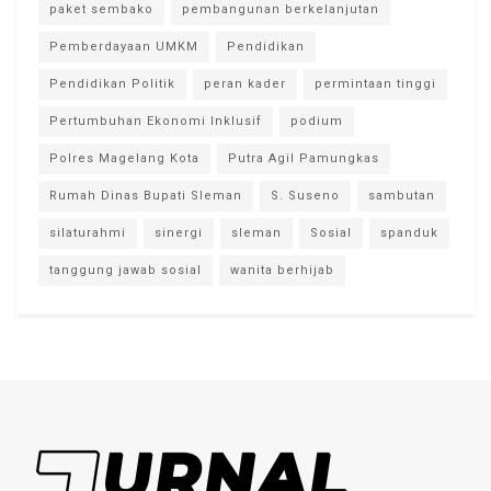
paket sembako
pembangunan berkelanjutan
Pemberdayaan UMKM
Pendidikan
Pendidikan Politik
peran kader
permintaan tinggi
Pertumbuhan Ekonomi Inklusif
podium
Polres Magelang Kota
Putra Agil Pamungkas
Rumah Dinas Bupati Sleman
S. Suseno
sambutan
silaturahmi
sinergi
sleman
Sosial
spanduk
tanggung jawab sosial
wanita berhijab