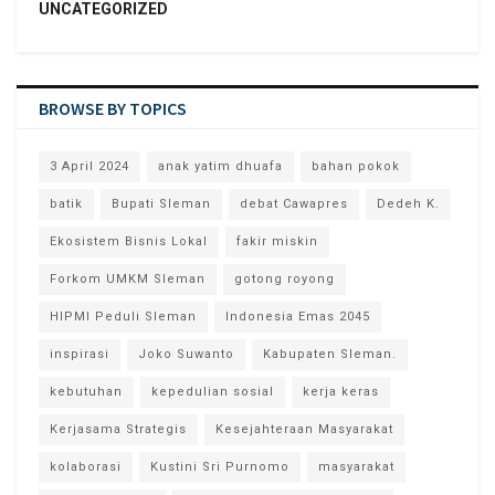
UNCATEGORIZED
BROWSE BY TOPICS
3 April 2024
anak yatim dhuafa
bahan pokok
batik
Bupati Sleman
debat Cawapres
Dedeh K.
Ekosistem Bisnis Lokal
fakir miskin
Forkom UMKM Sleman
gotong royong
HIPMI Peduli Sleman
Indonesia Emas 2045
inspirasi
Joko Suwanto
Kabupaten Sleman.
kebutuhan
kepedulian sosial
kerja keras
Kerjasama Strategis
Kesejahteraan Masyarakat
kolaborasi
Kustini Sri Purnomo
masyarakat