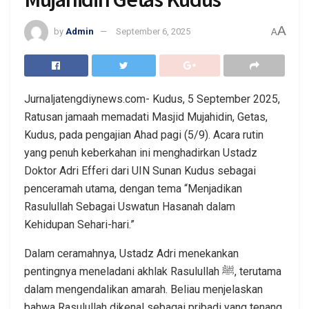
A
by
Admin
September 6, 2025
A
Jurnaljatengdiynews.com- Kudus, 5 September 2025,
Ratusan jamaah memadati Masjid Mujahidin, Getas,
Kudus, pada pengajian Ahad pagi (5/9). Acara rutin
yang penuh keberkahan ini menghadirkan Ustadz
Doktor Adri Efferi dari UIN Sunan Kudus sebagai
penceramah utama, dengan tema “Menjadikan
Rasulullah Sebagai Uswatun Hasanah dalam
Kehidupan Sehari-hari.”
Dalam ceramahnya, Ustadz Adri menekankan
pentingnya meneladani akhlak Rasulullah ﷺ, terutama
dalam mengendalikan amarah. Beliau menjelaskan
bahwa Rasulullah dikenal sebagai pribadi yang tenang,