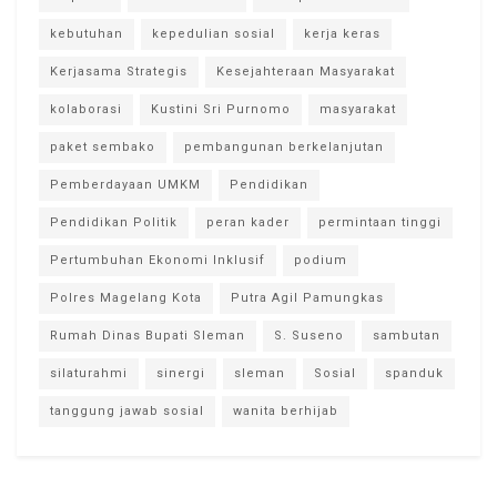
kebutuhan
kepedulian sosial
kerja keras
Kerjasama Strategis
Kesejahteraan Masyarakat
kolaborasi
Kustini Sri Purnomo
masyarakat
paket sembako
pembangunan berkelanjutan
Pemberdayaan UMKM
Pendidikan
Pendidikan Politik
peran kader
permintaan tinggi
Pertumbuhan Ekonomi Inklusif
podium
Polres Magelang Kota
Putra Agil Pamungkas
Rumah Dinas Bupati Sleman
S. Suseno
sambutan
silaturahmi
sinergi
sleman
Sosial
spanduk
tanggung jawab sosial
wanita berhijab