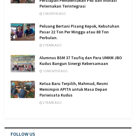
Persiapan Pembentukan P4S dan Inovasi
Peternakan Terintegrasi
2 MONTHS AGO
Peluang Bertani Pisang Kepok, Kebutuhan
Pasar 22 Ton Per Minggu atau 88 Ton
Perbulan.
3 YEARS AGO
Alumnus BSM 37 Taufiq dan Para UMKM JBO
Kudus Bangun Sinergi Kebersamaan
10 MONTHS AGO
Ketua Baru Terpilih, Mahmud, Resmi
Memimpin APITA untuk Masa Depan
Pariwisata Kudus
2 YEARS AGO
FOLLOW US