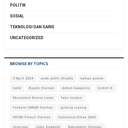
POLITIK
SOSIAL
TEKNOLOGI DAN SAINS
UNCATEGORIZED
BROWSE BY TOPICS
3 April 2024
anak yatim dhuafa
bahan pokok
batik
Bupati Sleman
debat Cawapres
Dedeh K.
Ekosistem Bisnis Lokal
fakir miskin
Forkom UMKM Sleman
gotong royong
HIPMI Peduli Sleman
Indonesia Emas 2045
inspirasi
Joko Suwanto
Kabupaten Sleman.