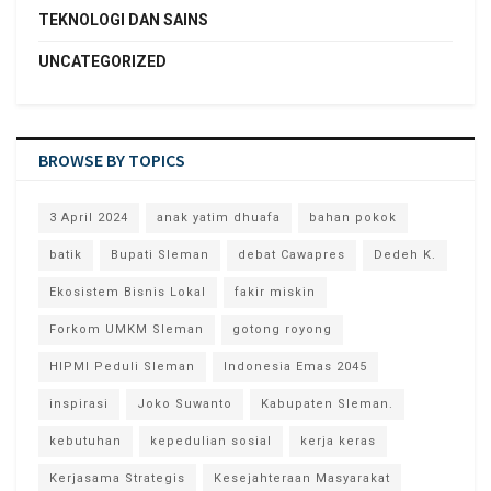
TEKNOLOGI DAN SAINS
UNCATEGORIZED
BROWSE BY TOPICS
3 April 2024
anak yatim dhuafa
bahan pokok
batik
Bupati Sleman
debat Cawapres
Dedeh K.
Ekosistem Bisnis Lokal
fakir miskin
Forkom UMKM Sleman
gotong royong
HIPMI Peduli Sleman
Indonesia Emas 2045
inspirasi
Joko Suwanto
Kabupaten Sleman.
kebutuhan
kepedulian sosial
kerja keras
Kerjasama Strategis
Kesejahteraan Masyarakat