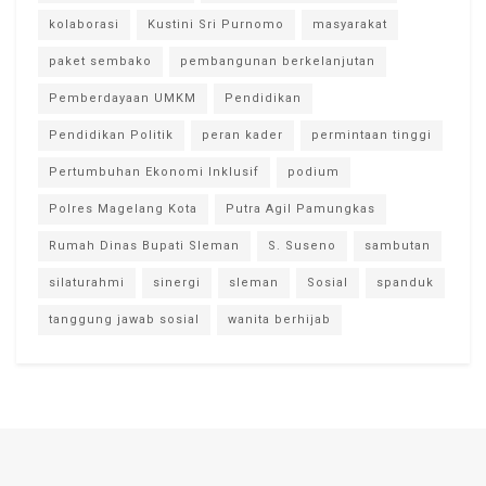
kolaborasi
Kustini Sri Purnomo
masyarakat
paket sembako
pembangunan berkelanjutan
Pemberdayaan UMKM
Pendidikan
Pendidikan Politik
peran kader
permintaan tinggi
Pertumbuhan Ekonomi Inklusif
podium
Polres Magelang Kota
Putra Agil Pamungkas
Rumah Dinas Bupati Sleman
S. Suseno
sambutan
silaturahmi
sinergi
sleman
Sosial
spanduk
tanggung jawab sosial
wanita berhijab