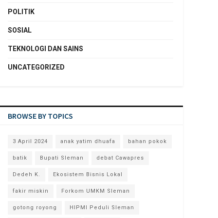
POLITIK
SOSIAL
TEKNOLOGI DAN SAINS
UNCATEGORIZED
BROWSE BY TOPICS
3 April 2024
anak yatim dhuafa
bahan pokok
batik
Bupati Sleman
debat Cawapres
Dedeh K.
Ekosistem Bisnis Lokal
fakir miskin
Forkom UMKM Sleman
gotong royong
HIPMI Peduli Sleman