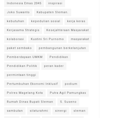
Indonesia Emas 2045
inspirasi
Joko Suwanto
Kabupaten Sleman.
kebutuhan
kepedulian sosial
kerja keras
Kerjasama Strategis
Kesejahteraan Masyarakat
kolaborasi
Kustini Sri Purnomo
masyarakat
paket sembako
pembangunan berkelanjutan
Pemberdayaan UMKM
Pendidikan
Pendidikan Politik
peran kader
permintaan tinggi
Pertumbuhan Ekonomi Inklusif
podium
Polres Magelang Kota
Putra Agil Pamungkas
Rumah Dinas Bupati Sleman
S. Suseno
sambutan
silaturahmi
sinergi
sleman