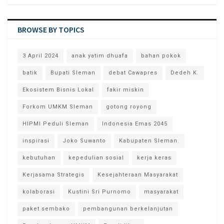
BROWSE BY TOPICS
3 April 2024
anak yatim dhuafa
bahan pokok
batik
Bupati Sleman
debat Cawapres
Dedeh K.
Ekosistem Bisnis Lokal
fakir miskin
Forkom UMKM Sleman
gotong royong
HIPMI Peduli Sleman
Indonesia Emas 2045
inspirasi
Joko Suwanto
Kabupaten Sleman.
kebutuhan
kepedulian sosial
kerja keras
Kerjasama Strategis
Kesejahteraan Masyarakat
kolaborasi
Kustini Sri Purnomo
masyarakat
paket sembako
pembangunan berkelanjutan