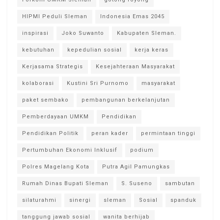
HIPMI Peduli Sleman
Indonesia Emas 2045
inspirasi
Joko Suwanto
Kabupaten Sleman.
kebutuhan
kepedulian sosial
kerja keras
Kerjasama Strategis
Kesejahteraan Masyarakat
kolaborasi
Kustini Sri Purnomo
masyarakat
paket sembako
pembangunan berkelanjutan
Pemberdayaan UMKM
Pendidikan
Pendidikan Politik
peran kader
permintaan tinggi
Pertumbuhan Ekonomi Inklusif
podium
Polres Magelang Kota
Putra Agil Pamungkas
Rumah Dinas Bupati Sleman
S. Suseno
sambutan
silaturahmi
sinergi
sleman
Sosial
spanduk
tanggung jawab sosial
wanita berhijab