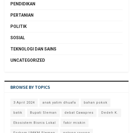
PENDIDIKAN
PERTANIAN
POLITIK
SOSIAL
TEKNOLOGI DAN SAINS
UNCATEGORIZED
BROWSE BY TOPICS
3 April 2024
anak yatim dhuafa
bahan pokok
batik
Bupati Sleman
debat Cawapres
Dedeh K.
Ekosistem Bisnis Lokal
fakir miskin
Forkom UMKM Sleman
gotong royong