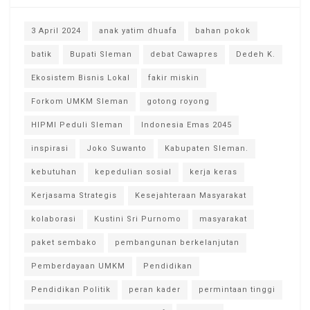
3 April 2024
anak yatim dhuafa
bahan pokok
batik
Bupati Sleman
debat Cawapres
Dedeh K.
Ekosistem Bisnis Lokal
fakir miskin
Forkom UMKM Sleman
gotong royong
HIPMI Peduli Sleman
Indonesia Emas 2045
inspirasi
Joko Suwanto
Kabupaten Sleman.
kebutuhan
kepedulian sosial
kerja keras
Kerjasama Strategis
Kesejahteraan Masyarakat
kolaborasi
Kustini Sri Purnomo
masyarakat
paket sembako
pembangunan berkelanjutan
Pemberdayaan UMKM
Pendidikan
Pendidikan Politik
peran kader
permintaan tinggi