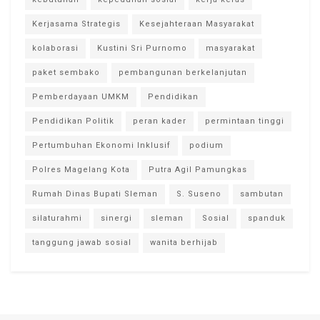
Kerjasama Strategis
Kesejahteraan Masyarakat
kolaborasi
Kustini Sri Purnomo
masyarakat
paket sembako
pembangunan berkelanjutan
Pemberdayaan UMKM
Pendidikan
Pendidikan Politik
peran kader
permintaan tinggi
Pertumbuhan Ekonomi Inklusif
podium
Polres Magelang Kota
Putra Agil Pamungkas
Rumah Dinas Bupati Sleman
S. Suseno
sambutan
silaturahmi
sinergi
sleman
Sosial
spanduk
tanggung jawab sosial
wanita berhijab