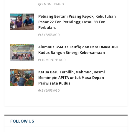
2 MONTHS AGO
Peluang Bertani Pisang Kepok, Kebutuhan
Pasar 22 Ton Per Minggu atau 88 Ton
Perbulan.
3 YEARS AGO
Alumnus BSM 37 Taufiq dan Para UMKM JBO
Kudus Bangun Sinergi Kebersamaan
10 MONTHS AGO
Ketua Baru Terpilih, Mahmud, Resmi
Memimpin APITA untuk Masa Depan
Pariwisata Kudus
2 YEARS AGO
FOLLOW US