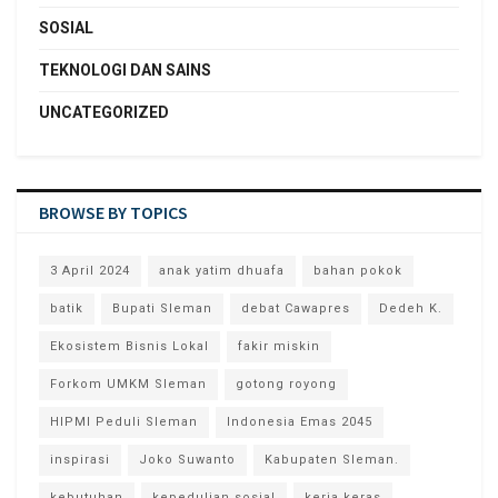
SOSIAL
TEKNOLOGI DAN SAINS
UNCATEGORIZED
BROWSE BY TOPICS
3 April 2024
anak yatim dhuafa
bahan pokok
batik
Bupati Sleman
debat Cawapres
Dedeh K.
Ekosistem Bisnis Lokal
fakir miskin
Forkom UMKM Sleman
gotong royong
HIPMI Peduli Sleman
Indonesia Emas 2045
inspirasi
Joko Suwanto
Kabupaten Sleman.
kebutuhan
kepedulian sosial
kerja keras