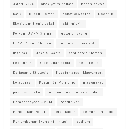
3 April 2024
anak yatim dhuafa
bahan pokok
batik
Bupati Sleman
debat Cawapres
Dedeh K.
Ekosistem Bisnis Lokal
fakir miskin
Forkom UMKM Sleman
gotong royong
HIPMI Peduli Sleman
Indonesia Emas 2045
inspirasi
Joko Suwanto
Kabupaten Sleman.
kebutuhan
kepedulian sosial
kerja keras
Kerjasama Strategis
Kesejahteraan Masyarakat
kolaborasi
Kustini Sri Purnomo
masyarakat
paket sembako
pembangunan berkelanjutan
Pemberdayaan UMKM
Pendidikan
Pendidikan Politik
peran kader
permintaan tinggi
Pertumbuhan Ekonomi Inklusif
podium