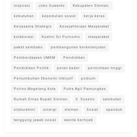
inspirasi
Joko Suwanto
Kabupaten Sleman.
kebutuhan
kepedulian sosial
kerja keras
Kerjasama Strategis
Kesejahteraan Masyarakat
kolaborasi
Kustini Sri Purnomo
masyarakat
paket sembako
pembangunan berkelanjutan
Pemberdayaan UMKM
Pendidikan
Pendidikan Politik
peran kader
permintaan tinggi
Pertumbuhan Ekonomi Inklusif
podium
Polres Magelang Kota
Putra Agil Pamungkas
Rumah Dinas Bupati Sleman
S. Suseno
sambutan
silaturahmi
sinergi
sleman
Sosial
spanduk
tanggung jawab sosial
wanita berhijab