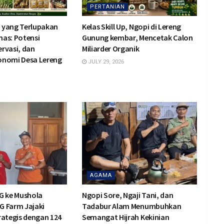
PERTANIAN
 yang Terlupakan
Kelas Skill Up, Ngopi di Lereng
Emas: Potensi
Gunung kembar, Mencetak Calon
rvasi, dan
Miliarder Organik
onomi Desa Lereng
JULY 29, 2026
AGAMA
G ke Mushola
Ngopi Sore, Ngaji Tani, dan
BG Farm Jajaki
Tadabur Alam Menumbuhkan
rategis dengan 124
Semangat Hijrah Kekinian