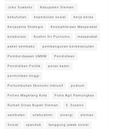
Joko Suwanto
Kabupaten Sleman.
kebutuhan
kepedulian sosial
kerja keras
Kerjasama Strategis
Kesejahteraan Masyarakat
kolaborasi
Kustini Sri Purnomo
masyarakat
paket sembako
pembangunan berkelanjutan
Pemberdayaan UMKM
Pendidikan
Pendidikan Politik
peran kader
permintaan tinggi
Pertumbuhan Ekonomi Inklusif
podium
Polres Magelang Kota
Putra Agil Pamungkas
Rumah Dinas Bupati Sleman
S. Suseno
sambutan
silaturahmi
sinergi
sleman
Sosial
spanduk
tanggung jawab sosial