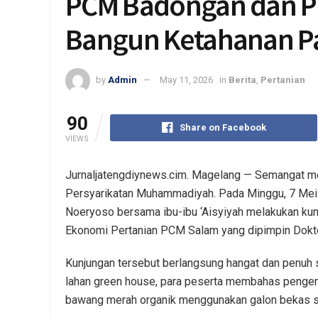
PCM Badongan dan P
Bangun Ketahanan P
by
Admin
May 11, 2026
in
Berita
,
Pertanian
90
Share on Facebook
VIEWS
Jurnaljatengdiynews.cim. Magelang — Semangat me
Persyarikatan Muhammadiyah. Pada Minggu, 7 Me
Noeryoso bersama ibu-ibu ‘Aisyiyah melakukan kunj
Ekonomi Pertanian PCM Salam yang dipimpin Doktor
Kunjungan tersebut berlangsung hangat dan penuh s
lahan green house, para peserta membahas penge
bawang merah organik menggunakan galon bekas s