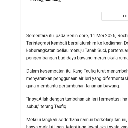
LO
Sementara itu, pada Senin sore, 11 Mei 2026, Roc
Terintegrasi kembali bersilaturahim ke kediaman D
keberangkatan beliau menuju Tanah Suci, pertemuan
pengembangan budidaya bawang merah skala rumah
Dalam kesempatan itu, Kang Taufiq turut menambah
menyarankan penggunaan air leri yang difermentasi 
guna membantu pertumbuhan tanaman bawang.
“InsyaAllah dengan tambahan air leri fermentasi, ha
subur,” terang Taufiq.
Melalui langkah sederhana namun berkelanjutan i
hanya melalui lisan, tetapi juga lewat aksi nyata 