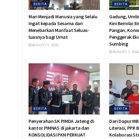
BERITA
BERITA
Mari Menjadi Manusia yang Selalu
Gadung, Umbi
Ingat kepada Sesama dan
Kini Bernilai 
Menebarkan Manfaat Seluas-
Pangan, Konse
luasnya bagi Umat
Penggerak Ek
Sumbing
AUGUST 5, 2026
AUGUST 2, 2026
BERITA
BERITA
Penyerahan SK PIMDA Jateng di
Dari Dapur MB
kantor PIMNAS di jakarta dan
Literasi, PPR 
KONSOLIDASI PKN PERKUAT
Kolaborasi St