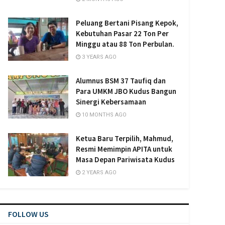
Peluang Bertani Pisang Kepok,
Kebutuhan Pasar 22 Ton Per
Minggu atau 88 Ton Perbulan.
3 YEARS AGO
Alumnus BSM 37 Taufiq dan
Para UMKM JBO Kudus Bangun
Sinergi Kebersamaan
10 MONTHS AGO
Ketua Baru Terpilih, Mahmud,
Resmi Memimpin APITA untuk
Masa Depan Pariwisata Kudus
2 YEARS AGO
FOLLOW US