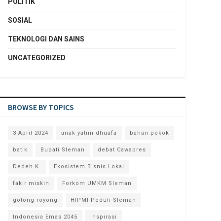
POLITIK
SOSIAL
TEKNOLOGI DAN SAINS
UNCATEGORIZED
BROWSE BY TOPICS
3 April 2024
anak yatim dhuafa
bahan pokok
batik
Bupati Sleman
debat Cawapres
Dedeh K.
Ekosistem Bisnis Lokal
fakir miskin
Forkom UMKM Sleman
gotong royong
HIPMI Peduli Sleman
Indonesia Emas 2045
inspirasi