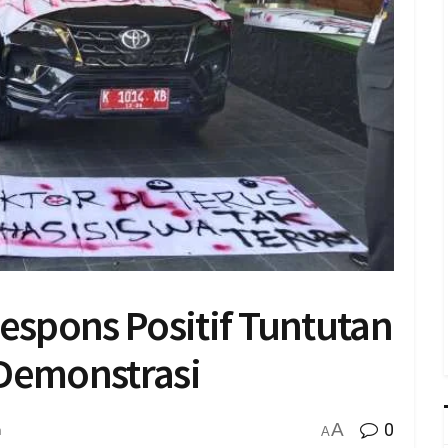
Respons Positif Tuntutan
 Demonstrasi
A
0
n
A