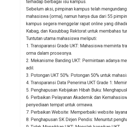
terhadap berbagai isu kampus.
Sebelum aksi, pimpinan kampus telah mengundang 
mahasiswa (orma), namun hanya dua dari 55 pimpina
kampus segera menggelar rapat online yang dihadir
Kabag, dan Kasubbag Rektorat untuk membahas tu
Tuntutan utama mahasiswa meliputi:
1. Transparansi Grade UKT: Mahasiswa meminta tr
orma dalam prosesnya.
2. Mekanisme Banding UKT: Permintaan adanya me
adil.
3. Potongan UKT 50%: Potongan 50% untuk mahasis
4. Transparansi Data Penerima UKT Grade 1: Memint
5. Penghapusan Kebijakan Hibah Buku: Menghapuska
6. Perbaikan Pelayanan Akademik dan Kemahasiswaan
penyediaan tempat untuk ormawa.
7. Perbaikan Website: Memperbaiki website layana
8. Penghapusan SK Dirjen Pendis: Menuntut pengh
9. Tidak Menaikkan UKT: Menolak kenaikan UKT.