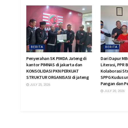
BERITA
BERITA
Penyerahan SK PIMDA Jateng di
Dari Dapur MB
kantor PIMNAS di jakarta dan
Literasi, PPR 
KONSOLIDASI PKN PERKUAT
Kolaborasi St
STRUKTUR ORGANISASI di jateng
SPPG Kudus u
Pangan dan 
JULY 25, 2026
JULY 20, 2026