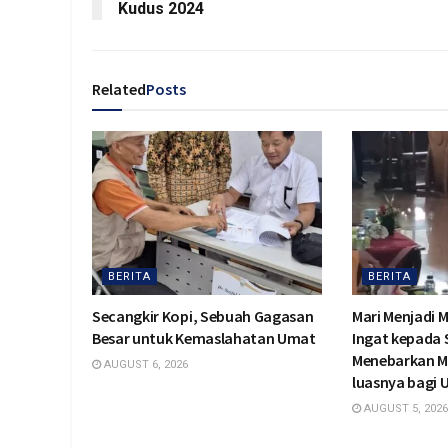
Kudus 2024
Related
Posts
BERITA
BERITA
Secangkir Kopi, Sebuah Gagasan
Mari Menjadi 
Besar untuk Kemaslahatan Umat
Ingat kepada
Menebarkan M
AUGUST 6, 2026
luasnya bagi
AUGUST 5, 2026