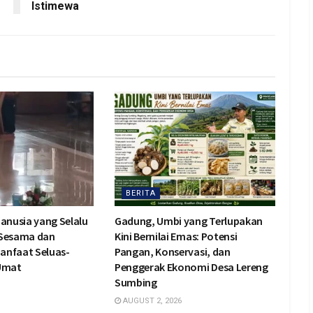
Istimewa
BERITA
Manusia yang Selalu
Gadung, Umbi yang Terlupakan
 Sesama dan
Kini Bernilai Emas: Potensi
anfaat Seluas-
Pangan, Konservasi, dan
 Umat
Penggerak Ekonomi Desa Lereng
Sumbing
AUGUST 2, 2026