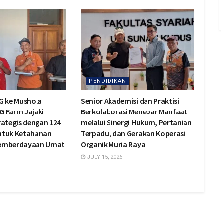
PENDIDIKAN
G ke Mushola
Senior Akademisi dan Praktisi
BG Farm Jajaki
Berkolaborasi Menebar Manfaat
rategis dengan 124
melalui Sinergi Hukum, Pertanian
ntuk Ketahanan
Terpadu, dan Gerakan Koperasi
Pemberdayaan Umat
Organik Muria Raya
JULY 15, 2026