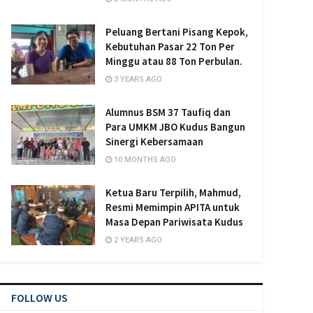
Peluang Bertani Pisang Kepok,
Kebutuhan Pasar 22 Ton Per
Minggu atau 88 Ton Perbulan.
3 YEARS AGO
Alumnus BSM 37 Taufiq dan
Para UMKM JBO Kudus Bangun
Sinergi Kebersamaan
10 MONTHS AGO
Ketua Baru Terpilih, Mahmud,
Resmi Memimpin APITA untuk
Masa Depan Pariwisata Kudus
2 YEARS AGO
FOLLOW US