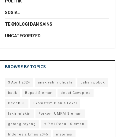
POLITIK
SOSIAL
TEKNOLOGI DAN SAINS
UNCATEGORIZED
BROWSE BY TOPICS
3 April 2024
anak yatim dhuafa
bahan pokok
batik
Bupati Sleman
debat Cawapres
Dedeh K.
Ekosistem Bisnis Lokal
fakir miskin
Forkom UMKM Sleman
gotong royong
HIPMI Peduli Sleman
Indonesia Emas 2045
inspirasi