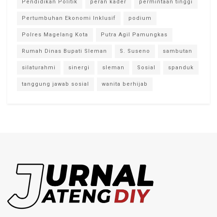
Pendidikan Politik
peran kader
permintaan tinggi
Pertumbuhan Ekonomi Inklusif
podium
Polres Magelang Kota
Putra Agil Pamungkas
Rumah Dinas Bupati Sleman
S. Suseno
sambutan
silaturahmi
sinergi
sleman
Sosial
spanduk
tanggung jawab sosial
wanita berhijab