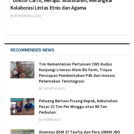
*Doktor Carto, Merajut Silaturahim, Merangkai
Kolaborasi Lintas Etnis dan Agama
SEPTEMBER 6, 2025
RECOMMENDED NEWS
Tim Kementerian Pertanian CWS Kudus
Kunjungi Literasi Alam BG Farm, Tinjau
Persiapan Pembentukan P4S dan Inovasi
Peternakan Terintegrasi
2 MONTHS AGO
Peluang Bertani Pisang Kepok, Kebutuhan
Pasar 22 Ton Per Minggu atau 88 Ton
Perbulan.
3 YEARS AGO
Alumnus BSM 37 Taufiq dan Para UMKM JBO