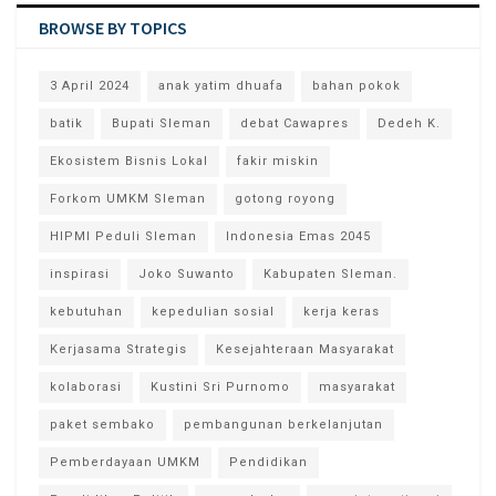
BROWSE BY TOPICS
3 April 2024
anak yatim dhuafa
bahan pokok
batik
Bupati Sleman
debat Cawapres
Dedeh K.
Ekosistem Bisnis Lokal
fakir miskin
Forkom UMKM Sleman
gotong royong
HIPMI Peduli Sleman
Indonesia Emas 2045
inspirasi
Joko Suwanto
Kabupaten Sleman.
kebutuhan
kepedulian sosial
kerja keras
Kerjasama Strategis
Kesejahteraan Masyarakat
kolaborasi
Kustini Sri Purnomo
masyarakat
paket sembako
pembangunan berkelanjutan
Pemberdayaan UMKM
Pendidikan