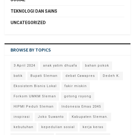
TEKNOLOGI DAN SAINS
UNCATEGORIZED
BROWSE BY TOPICS
3 April 2024
anak yatim dhuafa
bahan pokok
batik
Bupati Sleman
debat Cawapres
Dedeh K.
Ekosistem Bisnis Lokal
fakir miskin
Forkom UMKM Sleman
gotong royong
HIPMI Peduli Sleman
Indonesia Emas 2045
inspirasi
Joko Suwanto
Kabupaten Sleman.
kebutuhan
kepedulian sosial
kerja keras