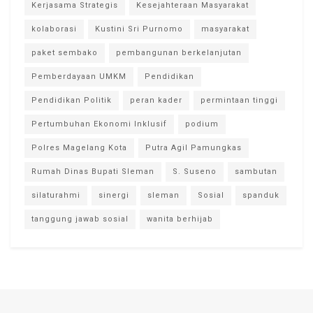
Kerjasama Strategis
Kesejahteraan Masyarakat
kolaborasi
Kustini Sri Purnomo
masyarakat
paket sembako
pembangunan berkelanjutan
Pemberdayaan UMKM
Pendidikan
Pendidikan Politik
peran kader
permintaan tinggi
Pertumbuhan Ekonomi Inklusif
podium
Polres Magelang Kota
Putra Agil Pamungkas
Rumah Dinas Bupati Sleman
S. Suseno
sambutan
silaturahmi
sinergi
sleman
Sosial
spanduk
tanggung jawab sosial
wanita berhijab