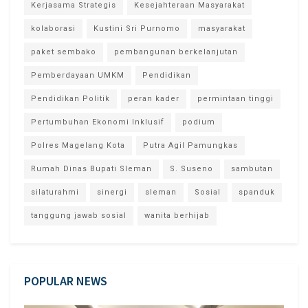
Kerjasama Strategis
Kesejahteraan Masyarakat
kolaborasi
Kustini Sri Purnomo
masyarakat
paket sembako
pembangunan berkelanjutan
Pemberdayaan UMKM
Pendidikan
Pendidikan Politik
peran kader
permintaan tinggi
Pertumbuhan Ekonomi Inklusif
podium
Polres Magelang Kota
Putra Agil Pamungkas
Rumah Dinas Bupati Sleman
S. Suseno
sambutan
silaturahmi
sinergi
sleman
Sosial
spanduk
tanggung jawab sosial
wanita berhijab
POPULAR NEWS