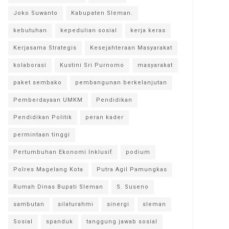
Joko Suwanto
Kabupaten Sleman.
kebutuhan
kepedulian sosial
kerja keras
Kerjasama Strategis
Kesejahteraan Masyarakat
kolaborasi
Kustini Sri Purnomo
masyarakat
paket sembako
pembangunan berkelanjutan
Pemberdayaan UMKM
Pendidikan
Pendidikan Politik
peran kader
permintaan tinggi
Pertumbuhan Ekonomi Inklusif
podium
Polres Magelang Kota
Putra Agil Pamungkas
Rumah Dinas Bupati Sleman
S. Suseno
sambutan
silaturahmi
sinergi
sleman
Sosial
spanduk
tanggung jawab sosial