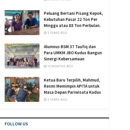
Peluang Bertani Pisang Kepok,
Kebutuhan Pasar 22 Ton Per
Minggu atau 88 Ton Perbulan.
3 YEARS AGO
Alumnus BSM 37 Taufiq dan
Para UMKM JBO Kudus Bangun
Sinergi Kebersamaan
10 MONTHS AGO
Ketua Baru Terpilih, Mahmud,
Resmi Memimpin APITA untuk
Masa Depan Pariwisata Kudus
2 YEARS AGO
FOLLOW US