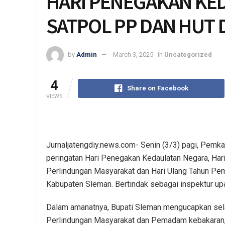
HARI PENEGAKAN KE
SATPOL PP DAN HUT
by
Admin
March 3, 2025
in
Uncategorized
4
Share on Facebook
VIEWS
Jurnaljatengdiy.news.com- Senin (3/3) pagi, Pem
peringatan Hari Penegakan Kedaulatan Negara, Hari
Perlindungan Masyarakat dan Hari Ulang Tahun P
Kabupaten Sleman. Bertindak sebagai inspektur upa
Dalam amanatnya, Bupati Sleman mengucapkan sela
Perlindungan Masyarakat dan Pemadam kebakaran, 