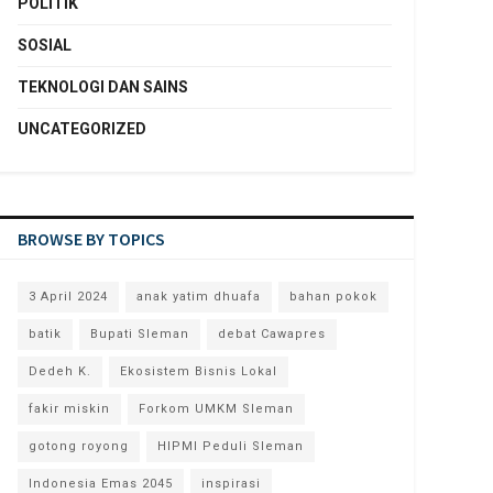
POLITIK
SOSIAL
TEKNOLOGI DAN SAINS
UNCATEGORIZED
BROWSE BY TOPICS
3 April 2024
anak yatim dhuafa
bahan pokok
batik
Bupati Sleman
debat Cawapres
Dedeh K.
Ekosistem Bisnis Lokal
fakir miskin
Forkom UMKM Sleman
gotong royong
HIPMI Peduli Sleman
Indonesia Emas 2045
inspirasi