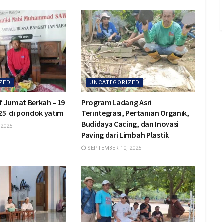
ZED
UNCATEGORIZED
if Jumat Berkah – 19
Program Ladang Asri
25 di pondok yatim
Terintegrasi, Pertanian Organik,
Budidaya Cacing, dan Inovasi
 2025
Paving dari Limbah Plastik
SEPTEMBER 10, 2025