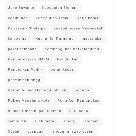
Joko Suwanto
Kabupaten Sleman.
kebutuhan
kepedulian sosial
kerja keras
Kerjasama Strategis
Kesejahteraan Masyarakat
kolaborasi
Kustini Sri Purnomo
masyarakat
paket sembako
pembangunan berkelanjutan
Pemberdayaan UMKM
Pendidikan
Pendidikan Politik
peran kader
permintaan tinggi
Pertumbuhan Ekonomi Inklusif
podium
Polres Magelang Kota
Putra Agil Pamungkas
Rumah Dinas Bupati Sleman
S. Suseno
sambutan
silaturahmi
sinergi
sleman
Sosial
spanduk
tanggung jawab sosial