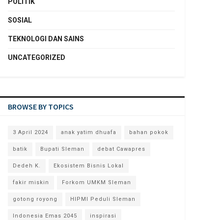
POLITIK
SOSIAL
TEKNOLOGI DAN SAINS
UNCATEGORIZED
BROWSE BY TOPICS
3 April 2024
anak yatim dhuafa
bahan pokok
batik
Bupati Sleman
debat Cawapres
Dedeh K.
Ekosistem Bisnis Lokal
fakir miskin
Forkom UMKM Sleman
gotong royong
HIPMI Peduli Sleman
Indonesia Emas 2045
inspirasi