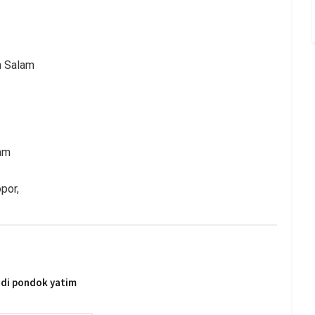
n Salam
am
por,
5 di pondok yatim