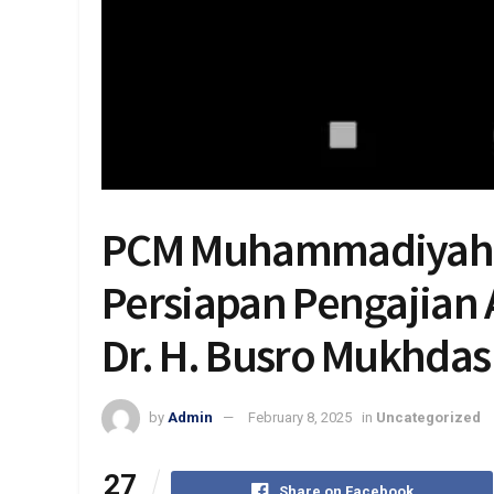
PCM Muhammadiyah 
Persiapan Pengajian
Dr. H. Busro Mukhdas
by
Admin
February 8, 2025
in
Uncategorized
27
Share on Facebook