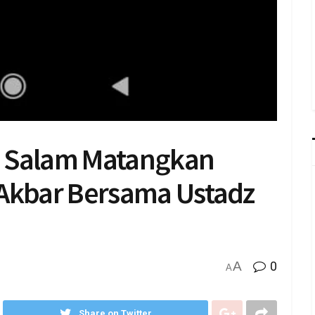
Salam Matangkan
 Akbar Bersama Ustadz
A
0
A
Share on Twitter