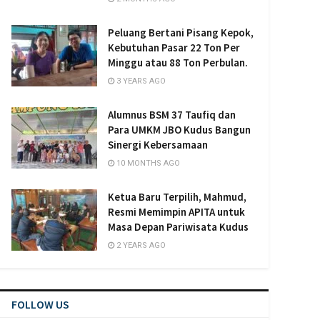
Peluang Bertani Pisang Kepok,
Kebutuhan Pasar 22 Ton Per
Minggu atau 88 Ton Perbulan.
3 YEARS AGO
Alumnus BSM 37 Taufiq dan
Para UMKM JBO Kudus Bangun
Sinergi Kebersamaan
10 MONTHS AGO
Ketua Baru Terpilih, Mahmud,
Resmi Memimpin APITA untuk
Masa Depan Pariwisata Kudus
2 YEARS AGO
FOLLOW US