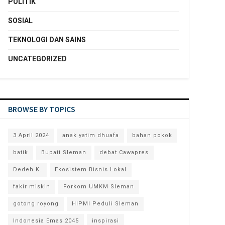
POLITIK
SOSIAL
TEKNOLOGI DAN SAINS
UNCATEGORIZED
BROWSE BY TOPICS
3 April 2024
anak yatim dhuafa
bahan pokok
batik
Bupati Sleman
debat Cawapres
Dedeh K.
Ekosistem Bisnis Lokal
fakir miskin
Forkom UMKM Sleman
gotong royong
HIPMI Peduli Sleman
Indonesia Emas 2045
inspirasi