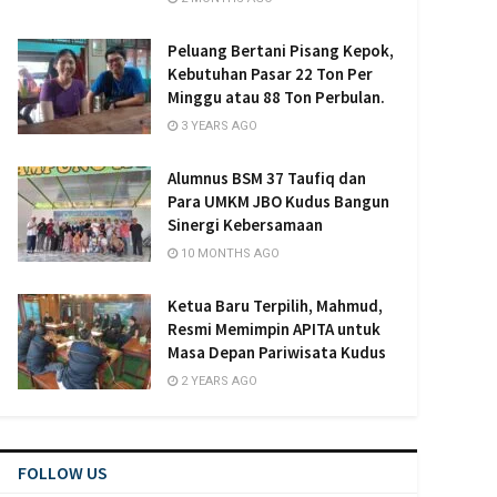
Peluang Bertani Pisang Kepok,
Kebutuhan Pasar 22 Ton Per
Minggu atau 88 Ton Perbulan.
3 YEARS AGO
Alumnus BSM 37 Taufiq dan
Para UMKM JBO Kudus Bangun
Sinergi Kebersamaan
10 MONTHS AGO
Ketua Baru Terpilih, Mahmud,
Resmi Memimpin APITA untuk
Masa Depan Pariwisata Kudus
2 YEARS AGO
FOLLOW US