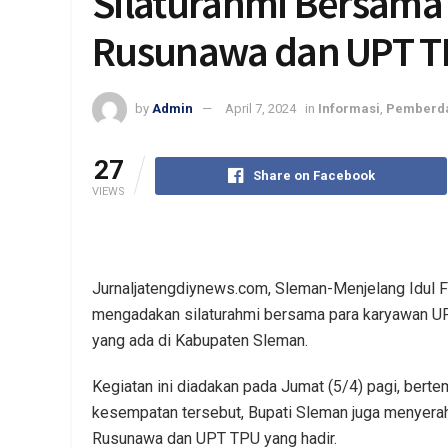
Silaturahmi Bersam
Rusunawa dan UPT 
by
Admin
April 7, 2024
in
Informasi
,
Pemberd
27
Share on Facebook
VIEWS
Jurnaljatengdiynews.com, Sleman-Menjelang Idul Fit
mengadakan silaturahmi bersama para karyawan
yang ada di Kabupaten Sleman.
Kegiatan ini diadakan pada Jumat (5/4) pagi, bert
kesempatan tersebut, Bupati Sleman juga menyera
Rusunawa dan UPT TPU yang hadir.