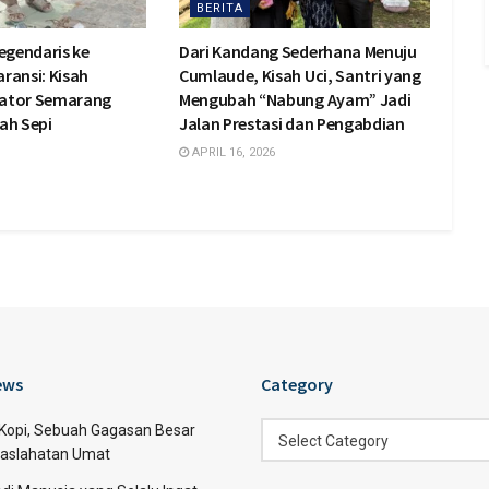
BERITA
egendaris ke
Dari Kandang Sederhana Menuju
ransi: Kisah
Cumlaude, Kisah Uci, Santri yang
diator Semarang
Mengubah “Nabung Ayam” Jadi
ah Sepi
Jalan Prestasi dan Pengabdian
APRIL 16, 2026
ews
Category
Category
 Kopi, Sebuah Gagasan Besar
Select Category
aslahatan Umat