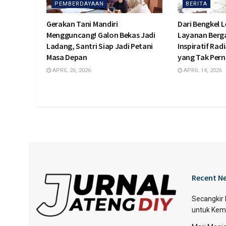
PEMBERDAYAAN
BERITA
Gerakan Tani Mandiri
Dari Bengkel L
Mengguncang! Galon Bekas Jadi
Layanan Berga
Ladang, Santri Siap Jadi Petani
Inspiratif Ra
Masa Depan
yang Tak Pern
APRIL 26, 2026
APRIL 14, 2026
Recent N
Secangkir
untuk Kem