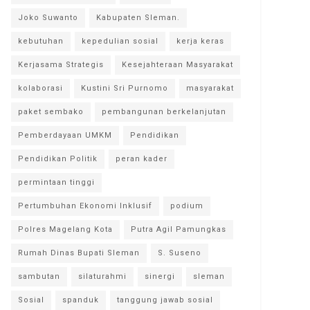
Joko Suwanto
Kabupaten Sleman.
kebutuhan
kepedulian sosial
kerja keras
Kerjasama Strategis
Kesejahteraan Masyarakat
kolaborasi
Kustini Sri Purnomo
masyarakat
paket sembako
pembangunan berkelanjutan
Pemberdayaan UMKM
Pendidikan
Pendidikan Politik
peran kader
permintaan tinggi
Pertumbuhan Ekonomi Inklusif
podium
Polres Magelang Kota
Putra Agil Pamungkas
Rumah Dinas Bupati Sleman
S. Suseno
sambutan
silaturahmi
sinergi
sleman
Sosial
spanduk
tanggung jawab sosial