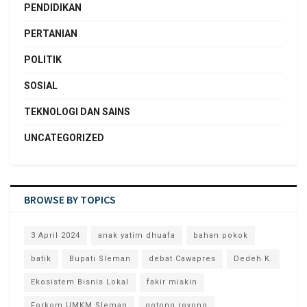
PENDIDIKAN
PERTANIAN
POLITIK
SOSIAL
TEKNOLOGI DAN SAINS
UNCATEGORIZED
BROWSE BY TOPICS
3 April 2024
anak yatim dhuafa
bahan pokok
batik
Bupati Sleman
debat Cawapres
Dedeh K.
Ekosistem Bisnis Lokal
fakir miskin
Forkom UMKM Sleman
gotong royong