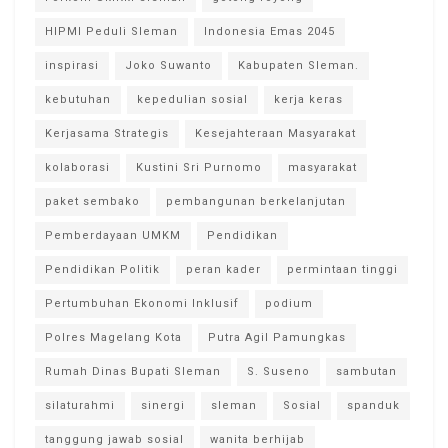
HIPMI Peduli Sleman
Indonesia Emas 2045
inspirasi
Joko Suwanto
Kabupaten Sleman.
kebutuhan
kepedulian sosial
kerja keras
Kerjasama Strategis
Kesejahteraan Masyarakat
kolaborasi
Kustini Sri Purnomo
masyarakat
paket sembako
pembangunan berkelanjutan
Pemberdayaan UMKM
Pendidikan
Pendidikan Politik
peran kader
permintaan tinggi
Pertumbuhan Ekonomi Inklusif
podium
Polres Magelang Kota
Putra Agil Pamungkas
Rumah Dinas Bupati Sleman
S. Suseno
sambutan
silaturahmi
sinergi
sleman
Sosial
spanduk
tanggung jawab sosial
wanita berhijab