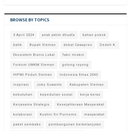
BROWSE BY TOPICS
3 April 2024
anak yatim dhuafa
bahan pokok
batik
Bupati Sleman
debat Cawapres
Dedeh K.
Ekosistem Bisnis Lokal
fakir miskin
Forkom UMKM Sleman
gotong royong
HIPMI Peduli Sleman
Indonesia Emas 2045
inspirasi
Joko Suwanto
Kabupaten Sleman.
kebutuhan
kepedulian sosial
kerja keras
Kerjasama Strategis
Kesejahteraan Masyarakat
kolaborasi
Kustini Sri Purnomo
masyarakat
paket sembako
pembangunan berkelanjutan