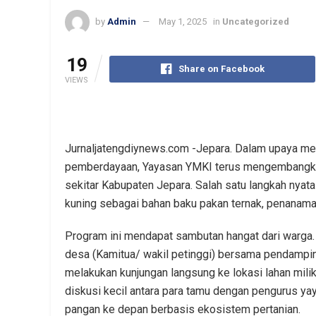
by
Admin
May 1, 2025
in
Uncategorized
19
Share on Facebook
VIEWS
Jurnaljatengdiynews.com -Jepara. Dalam upaya m
pemberdayaan, Yayasan YMKI terus mengembangkan 
sekitar Kabupaten Jepara. Salah satu langkah nyat
kuning sebagai bahan baku pakan ternak, penanaman 
Program ini mendapat sambutan hangat dari warga. 
desa (Kamitua/ wakil petinggi) bersama pendampin
melakukan kunjungan langsung ke lokasi lahan mili
diskusi kecil antara para tamu dengan pengurus
pangan ke depan berbasis ekosistem pertanian.