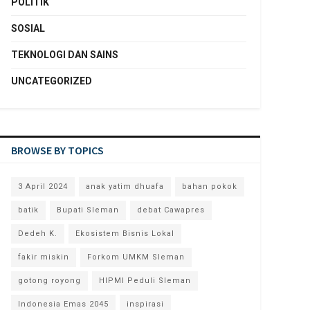
POLITIK
SOSIAL
TEKNOLOGI DAN SAINS
UNCATEGORIZED
BROWSE BY TOPICS
3 April 2024
anak yatim dhuafa
bahan pokok
batik
Bupati Sleman
debat Cawapres
Dedeh K.
Ekosistem Bisnis Lokal
fakir miskin
Forkom UMKM Sleman
gotong royong
HIPMI Peduli Sleman
Indonesia Emas 2045
inspirasi