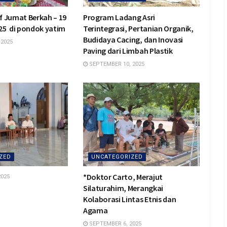
if Jumat Berkah – 19
Program Ladang Asri
25 di pondok yatim
Terintegrasi, Pertanian Organik,
Budidaya Cacing, dan Inovasi
 2025
Paving dari Limbah Plastik
SEPTEMBER 10, 2025
ZED
UNCATEGORIZED
*Doktor Carto, Merajut
2025
Silaturahim, Merangkai
Kolaborasi Lintas Etnis dan
Agama
SEPTEMBER 6, 2025