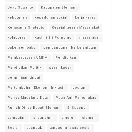
Joko Suwanto
Kabupaten Sleman.
kebutuhan
kepedulian sosial
kerja keras
Kerjasama Strategis
Kesejahteraan Masyarakat
kolaborasi
Kustini Sri Purnomo
masyarakat
paket sembako
pembangunan berkelanjutan
Pemberdayaan UMKM
Pendidikan
Pendidikan Politik
peran kader
permintaan tinggi
Pertumbuhan Ekonomi Inklusif
podium
Polres Magelang Kota
Putra Agil Pamungkas
Rumah Dinas Bupati Sleman
S. Suseno
sambutan
silaturahmi
sinergi
sleman
Sosial
spanduk
tanggung jawab sosial