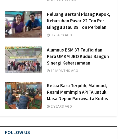
Peluang Bertani Pisang Kepok,
Kebutuhan Pasar 22 Ton Per
Minggu atau 88 Ton Perbulan.
3 YEARS AGO
Alumnus BSM 37 Taufiq dan
Para UMKM JBO Kudus Bangun
Sinergi Kebersamaan
10 MONTHS AGO
Ketua Baru Terpilih, Mahmud,
Resmi Memimpin APITA untuk
Masa Depan Pariwisata Kudus
2 YEARS AGO
FOLLOW US