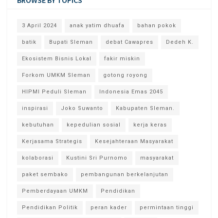
BROWSE BY TOPICS
3 April 2024
anak yatim dhuafa
bahan pokok
batik
Bupati Sleman
debat Cawapres
Dedeh K.
Ekosistem Bisnis Lokal
fakir miskin
Forkom UMKM Sleman
gotong royong
HIPMI Peduli Sleman
Indonesia Emas 2045
inspirasi
Joko Suwanto
Kabupaten Sleman.
kebutuhan
kepedulian sosial
kerja keras
Kerjasama Strategis
Kesejahteraan Masyarakat
kolaborasi
Kustini Sri Purnomo
masyarakat
paket sembako
pembangunan berkelanjutan
Pemberdayaan UMKM
Pendidikan
Pendidikan Politik
peran kader
permintaan tinggi