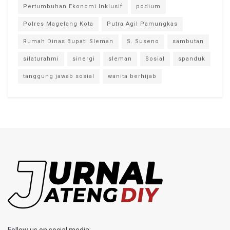
Pertumbuhan Ekonomi Inklusif
podium
Polres Magelang Kota
Putra Agil Pamungkas
Rumah Dinas Bupati Sleman
S. Suseno
sambutan
silaturahmi
sinergi
sleman
Sosial
spanduk
tanggung jawab sosial
wanita berhijab
Follow us on social media: